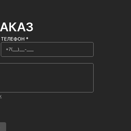
ЗАКАЗ
ТЕЛЕФОН *
х
У