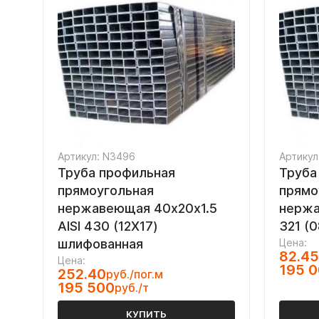
Артикул: N3496
Артикул
Труба профильная
Труба
прямоугольная
прямо
нержавеющая 40х20х1.5
нержа
AISI 430 (12Х17)
321 (
шлифованная
Цена:
82.45
Цена:
195 
252.40
руб./пог.м
195 500
руб./т
КУПИТЬ