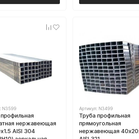
: N3599
Артикул: N3499
 профильная
Труба профильная
атная нержавеющая
прямоугольная
х1.5 AISI 304
нержавеющая 40х20
8Н10) зеркальная
AISI 321