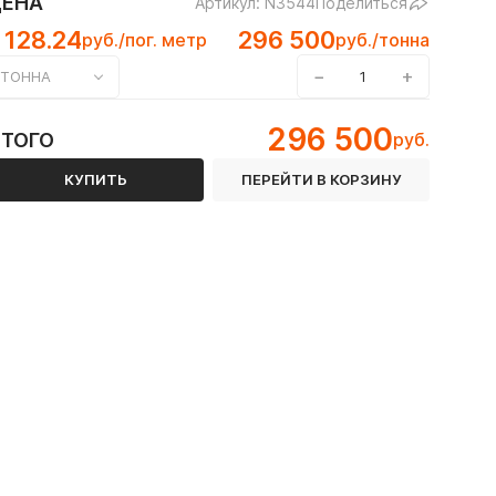
ЦЕНА
Артикул: N3544
Поделиться
 128.24
296 500
руб./пог. метр
руб./тонна
−
+
ТОННА
296 500
ИТОГО
руб.
 ГОСТ 8645-68
КУПИТЬ
ПЕРЕЙТИ В КОРЗИНУ