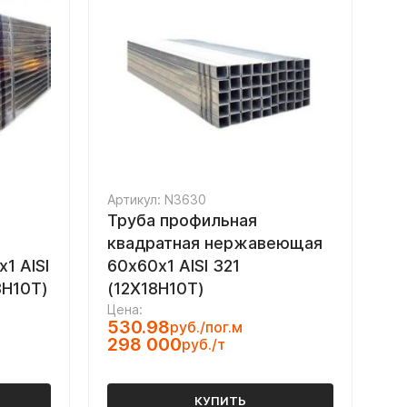
Артикул: N3630
Труба профильная
квадратная нержавеющая
1 AISI
60х60х1 AISI 321
8Н10Т)
(12Х18Н10Т)
Цена:
530.98
руб./пог.м
298 000
руб./т
КУПИТЬ