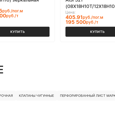
(08Х18Н10Т/12Х18Н10
5
руб./пог.м
Цена:
000
руб./т
405.91
руб./пог.м
195 500
руб./т
КУПИТЬ
КУПИТЬ
Е
РОЧНАЯ
КЛАПАНЫ ЧУГУННЫЕ
ПЕРФОРИРОВАННЫЙ ЛИСТ МАРК