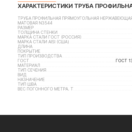
ХАРАКТЕРИСТИКИ
ТРУБА ПРОФИЛЬНА
ТРУБА ПРОФИЛЬНАЯ ПРЯМОУГОЛЬНАЯ НЕРЖАВЕЮЩАЯ 60
МАТОВАЯ N3544
РАЗМЕР
ТОЛЩИНА СТЕНКИ
МАРКА СТАЛИ ГОСТ (РОССИЯ)
МАРКА СТАЛИ AISI (США)
ДЛИНА
ПОКРЫТИЕ
ТИП ПРОИЗВОДСТВА
ГОСТ
ГОСТ 1
МАТЕРИАЛ
ТИП СЕЧЕНИЯ
ВИД
НАЗНАЧЕНИЕ
ТИП ШВА
ВЕС ПОГОННОГО МЕТРА. Т