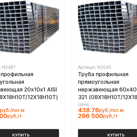
: N3481
Артикул: N3545
 профильная
Труба профильная
угольная
прямоугольная
веющая 20х10х1 AISI
нержавеющая 60х40х
08Х18Н10Т/12Х18Н10Т)
321 (08Х18Н10Т/12Х1
Цена:
438.76
руб./пог.м
руб./пог.м
000
296 500
руб./т
руб./т
КУПИТЬ
КУПИТЬ