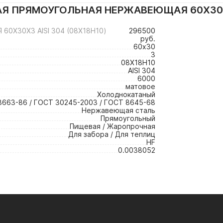
Я ПРЯМОУГОЛЬНАЯ НЕРЖАВЕЮЩАЯ 60Х30Х3 
Х30Х3 AISI 304 (08Х18Н10)
296500
руб.
60х30
3
08Х18Н10
AISI 304
6000
матовое
Холоднокатаный
3663-86 / ГОСТ 30245-2003 / ГОСТ 8645-68
Нержавеющая сталь
Прямоугольный
Пищевая / Жаропрочная
Для забора / Для теплиц
HF
0.0038052