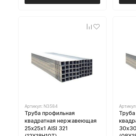
Артикул: N3584
Артикул
Труба профильная
Труба
квадратная нержавеющая
квадр
25х25х1 AISI 321
30х30
(12Х18Н10Т)
(08Х1