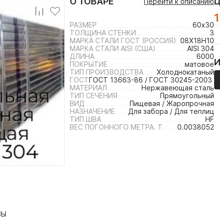
О ТОВАРЕ
Перейти к описанию
1
РАЗМЕР
60х30
ТОЛЩИНА СТЕНКИ
3
МАРКА СТАЛИ ГОСТ (РОССИЯ)
08Х18Н10
МАРКА СТАЛИ AISI (США)
AISI 304
ДЛИНА
6000
ПОКРЫТИЕ
матовое
ТИП ПРОИЗВОДСТВА
Холоднокатаный
ГОСТ
ГОСТ 13663-86 / ГОСТ 30245-2003 /
МАТЕРИАЛ
Нержавеющая сталь
ТИП СЕЧЕНИЯ
Прямоугольный
ВИД
Пищевая / Жаропрочная
НАЗНАЧЕНИЕ
Для забора / Для теплиц
ТИП ШВА
HF
ВЕС ПОГОННОГО МЕТРА. Т
0.0038052
ВЫ