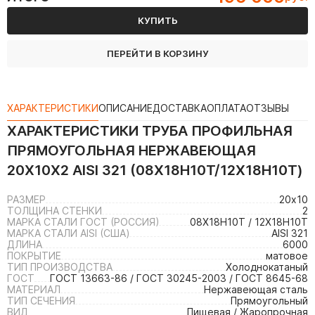
КУПИТЬ
ПЕРЕЙТИ В КОРЗИНУ
ХАРАКТЕРИСТИКИ
ОПИСАНИЕ
ДОСТАВКА
ОПЛАТА
ОТЗЫВЫ
ХАРАКТЕРИСТИКИ
ТРУБА ПРОФИЛЬНАЯ
ПРЯМОУГОЛЬНАЯ НЕРЖАВЕЮЩАЯ
20Х10Х2 AISI 321 (08Х18Н10Т/12Х18Н10Т)
РАЗМЕР
20х10
ТОЛЩИНА СТЕНКИ
2
МАРКА СТАЛИ ГОСТ (РОССИЯ)
08Х18Н10Т / 12Х18Н10Т
МАРКА СТАЛИ AISI (США)
AISI 321
ДЛИНА
6000
ПОКРЫТИЕ
матовое
ТИП ПРОИЗВОДСТВА
Холоднокатаный
ГОСТ
ГОСТ 13663-86 / ГОСТ 30245-2003 / ГОСТ 8645-68
МАТЕРИАЛ
Нержавеющая сталь
ТИП СЕЧЕНИЯ
Прямоугольный
ВИД
Пищевая / Жаропрочная