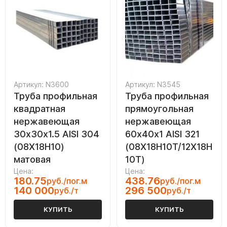
Артикул: N3600
Артикул: N3545
Труба профильная
Труба профильная
квадратная
прямоугольная
нержавеющая
нержавеющая
30х30х1.5 AISI 304
60х40х1 AISI 321
(08Х18Н10)
(08Х18Н10Т/12Х18Н
матовая
10Т)
Цена:
Цена:
180.75
438.76
руб./пог.м
руб./пог.м
140 000
296 500
руб./т
руб./т
КУПИТЬ
КУПИТЬ