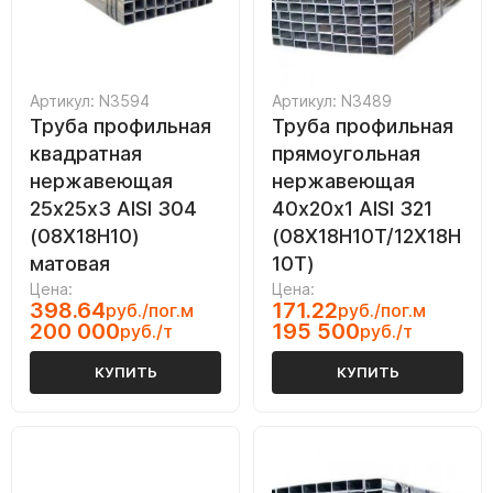
Артикул: N3594
Артикул: N3489
Труба профильная
Труба профильная
квадратная
прямоугольная
нержавеющая
нержавеющая
25х25х3 AISI 304
40х20х1 AISI 321
(08Х18Н10)
(08Х18Н10Т/12Х18Н
матовая
10Т)
Цена:
Цена:
398.64
171.22
руб./пог.м
руб./пог.м
200 000
195 500
руб./т
руб./т
КУПИТЬ
КУПИТЬ