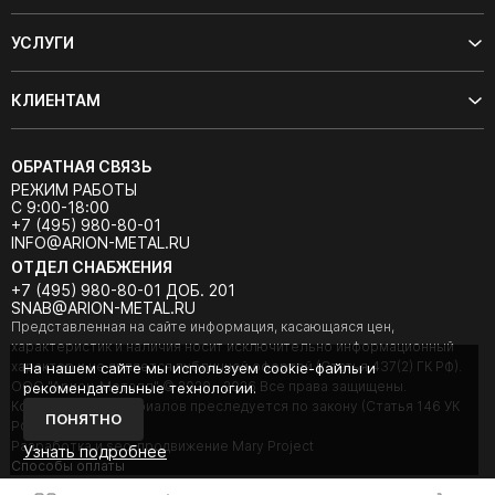
УСЛУГИ
КЛИЕНТАМ
ОБРАТНАЯ СВЯЗЬ
РЕЖИМ РАБОТЫ
С 9:00-18:00
+7 (495) 980-80-01
INFO@ARION-METAL.RU
ОТДЕЛ СНАБЖЕНИЯ
+7 (495) 980-80-01 ДОБ. 201
SNAB@ARION-METAL.RU
Представленная на сайте информация, касающаяся цен,
характеристик и наличия носит исключительно информационный
характер и не является публичной офертой (Статья 437(2) ГК РФ).
На нашем сайте мы используем cookie-файлы и
ООО "Арион-Металл" © 2020 - 2026 Все права защищены.
рекомендательные технологии.
Копирование материалов преследуется по закону (Статья 146 УК
ПОНЯТНО
РФ).
Разработка и seo-продвижение Mary Project
Узнать подробнее
Cпособы оплаты