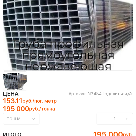
ЦЕНА
Артикул: N3484
Поделиться
153.11
руб./пог. метр
195 000
руб./тонна
−
+
ТОННА
195 000
ИТОГО
руб.