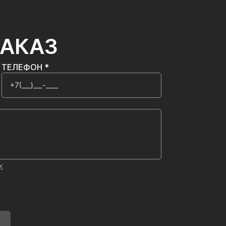
ЗАКАЗ
ТЕЛЕФОН *
х
У