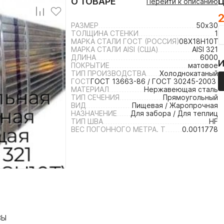
О ТОВАРЕ
Перейти к описанию
2
РАЗМЕР
50х30
ТОЛЩИНА СТЕНКИ
1
МАРКА СТАЛИ ГОСТ (РОССИЯ)
08Х18Н10Т /
МАРКА СТАЛИ AISI (США)
AISI 321
ДЛИНА
6000
ПОКРЫТИЕ
матовое
ТИП ПРОИЗВОДСТВА
Холоднокатаный
ГОСТ
ГОСТ 13663-86 / ГОСТ 30245-2003 /
МАТЕРИАЛ
Нержавеющая сталь
ТИП СЕЧЕНИЯ
Прямоугольный
ВИД
Пищевая / Жаропрочная
НАЗНАЧЕНИЕ
Для забора / Для теплиц
ТИП ШВА
HF
ВЕС ПОГОННОГО МЕТРА. Т
0.0011778
ВЫ