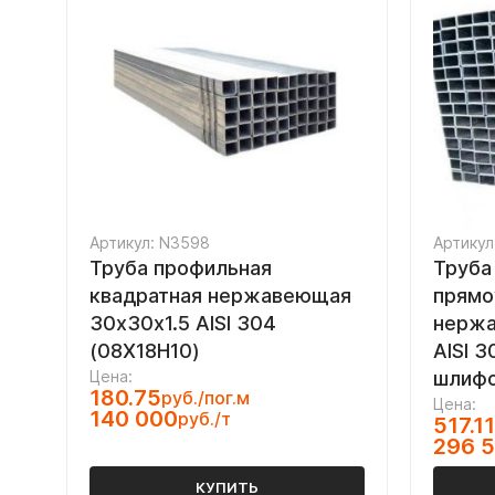
Артикул: N3598
Артикул
Труба профильная
Труба
квадратная нержавеющая
прямо
30х30х1.5 AISI 304
нержа
(08Х18Н10)
AISI 
Цена:
шлифо
180.75
руб./пог.м
Цена:
140 000
руб./т
517.11
296 
КУПИТЬ