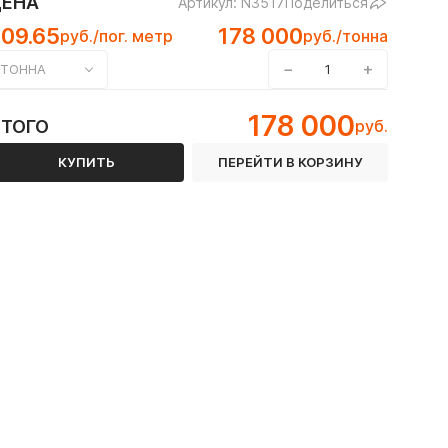
ЦЕНА
Артикул: N3517
Поделиться
09.65
178 000
руб./пог. метр
руб./тонна
−
+
ТОННА
 12Х18Н10Т
178 000
ИТОГО
руб.
 ГОСТ 8645-68
КУПИТЬ
ПЕРЕЙТИ В КОРЗИНУ