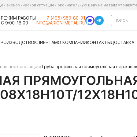
ущей экономической ситуацией окончательную цену на металл уточняйт
РЕЖИМ РАБОТЫ
+7 (495) 980-80-01
С 9:00-18:00
INFO@ARION-METAL.RU
ПРОИЗВОДСТВО
КЛИЕНТАМ
О КОМПАНИИ
КОНТАКТЫ
ДОСТАВКА
ьная нержавеющая
/
Труба профильная прямоугольная нержавею
НАЯ ПРЯМОУГОЛЬН
 (08Х18Н10Т/12Х18Н1