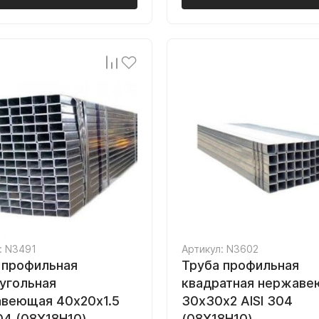
: N3491
Артикул: N3602
 профильная
Труба профильная
угольная
квадратная нержав
веющая 40х20х1.5
30х30х2 AISI 304
304 (08Х18Н10)
(08Х18Н10)