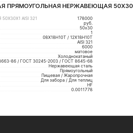
Я ПРЯМОУГОЛЬНАЯ НЕРЖАВЕЮЩАЯ 50Х30Х1 A
0Х30Х1 AISI 321
178000
руб.
50х30
1
08Х18Н10Т / 12Х18Н10Т
AISI 321
6000
матовое
Холоднокатаный
3663-86 / ГОСТ 30245-2003 / ГОСТ 8645-68
Нержавеющая сталь
Прямоугольный
Пищевая / Жаропрочная
Для забора / Для теплиц
HF
0.0011778