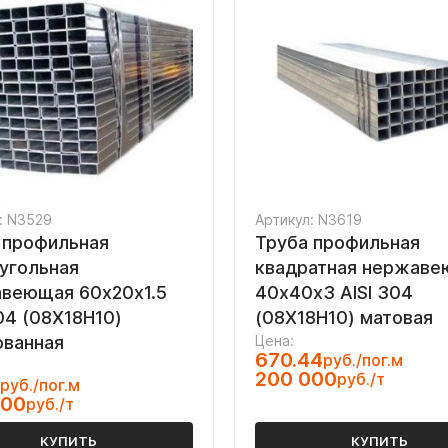
: N3529
Артикул: N3619
 профильная
Труба профильная
угольная
квадратная нержав
веющая 60х20х1.5
40х40х3 AISI 304
304 (08Х18Н10)
(08Х18Н10) матовая
ванная
Цена:
670.44
руб./пог.м
200 000
руб./т
руб./пог.м
500
руб./т
КУПИТЬ
КУПИТЬ