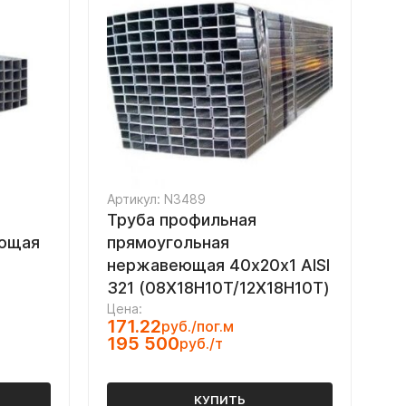
Артикул: N3489
Труба профильная
еющая
прямоугольная
нержавеющая 40х20х1 AISI
321 (08Х18Н10Т/12Х18Н10Т)
Цена:
171.22
руб./пог.м
195 500
руб./т
КУПИТЬ