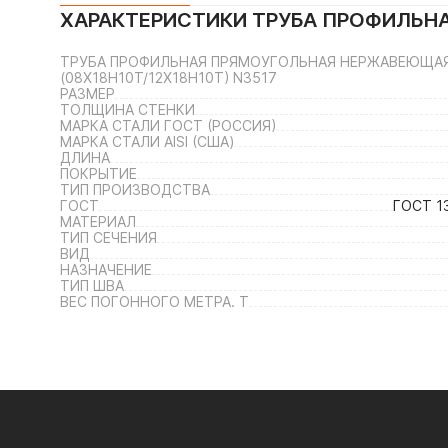
ХАРАКТЕРИСТИКИ
ТРУБА ПРОФИЛЬНА
ТРУБА ПРОФИЛЬНАЯ ПРЯМОУГОЛЬНАЯ НЕРЖАВЕЮЩАЯ 5
(08Х18Н10Т/12Х18Н10Т) N3517
РАЗМЕР
ТОЛЩИНА СТЕНКИ
МАРКА СТАЛИ ГОСТ (РОССИЯ)
МАРКА СТАЛИ AISI (США)
ДЛИНА
ПОКРЫТИЕ
ТИП ПРОИЗВОДСТВА
ГОСТ
ГОСТ 1
МАТЕРИАЛ
ТИП СЕЧЕНИЯ
ВИД
НАЗНАЧЕНИЕ
ТИП ШВА
ВЕС ПОГОННОГО МЕТРА. Т