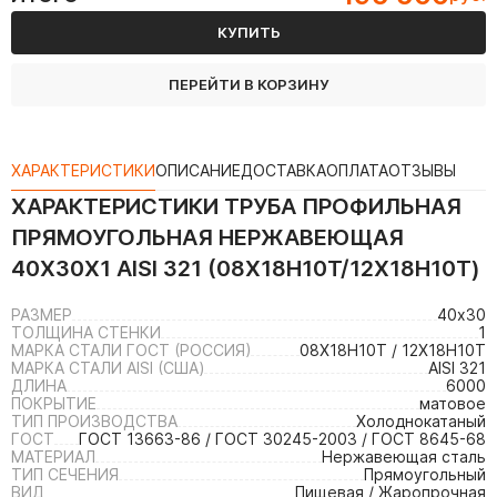
КУПИТЬ
ПЕРЕЙТИ В КОРЗИНУ
ХАРАКТЕРИСТИКИ
ОПИСАНИЕ
ДОСТАВКА
ОПЛАТА
ОТЗЫВЫ
ХАРАКТЕРИСТИКИ
ТРУБА ПРОФИЛЬНАЯ
ПРЯМОУГОЛЬНАЯ НЕРЖАВЕЮЩАЯ
40Х30Х1 AISI 321 (08Х18Н10Т/12Х18Н10Т)
РАЗМЕР
40х30
ТОЛЩИНА СТЕНКИ
1
МАРКА СТАЛИ ГОСТ (РОССИЯ)
08Х18Н10Т / 12Х18Н10Т
МАРКА СТАЛИ AISI (США)
AISI 321
ДЛИНА
6000
ПОКРЫТИЕ
матовое
ТИП ПРОИЗВОДСТВА
Холоднокатаный
ГОСТ
ГОСТ 13663-86 / ГОСТ 30245-2003 / ГОСТ 8645-68
МАТЕРИАЛ
Нержавеющая сталь
ТИП СЕЧЕНИЯ
Прямоугольный
ВИД
Пищевая / Жаропрочная