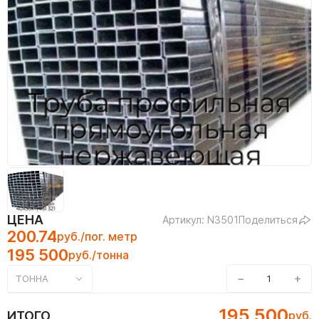
ЦЕНА
Артикул: N3501
Поделиться
200.74
руб./пог. метр
195 500
руб./тонна
−
+
ТОННА
195 500
ИТОГО
руб.