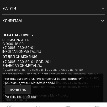
УСЛУГИ
КЛИЕНТАМ
ОБРАТНАЯ СВЯЗЬ
РЕЖИМ РАБОТЫ
С 9:00-18:00
+7 (495) 980-80-01
INFO@ARION-METAL.RU
ОТДЕЛ СНАБЖЕНИЯ
+7 (495) 980-80-01 ДОБ. 201
SNAB@ARION-METAL.RU
Представленная на сайте информация, касающаяся цен,
характеристик и наличия носит исключительно информационный
характер и не является публичной офертой (Статья 437(2) ГК РФ).
На нашем сайте мы используем cookie-файлы и
ООО "Арион-Металл" © 2020 - 2026 Все права защищены.
рекомендательные технологии.
Копирование материалов преследуется по закону (Статья 146 УК
ПОНЯТНО
РФ).
Разработка и seo-продвижение Mary Project
Узнать подробнее
Cпособы оплаты