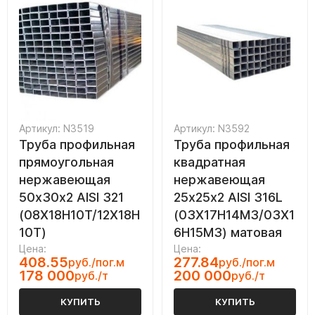
Артикул: N3519
Артикул: N3592
Труба профильная
Труба профильная
прямоугольная
квадратная
нержавеющая
нержавеющая
50х30х2 AISI 321
25х25х2 AISI 316L
(08Х18Н10Т/12Х18Н
(03Х17Н14М3/03Х1
10Т)
6Н15М3) матовая
Цена:
Цена:
408.55
277.84
руб./пог.м
руб./пог.м
178 000
200 000
руб./т
руб./т
КУПИТЬ
КУПИТЬ