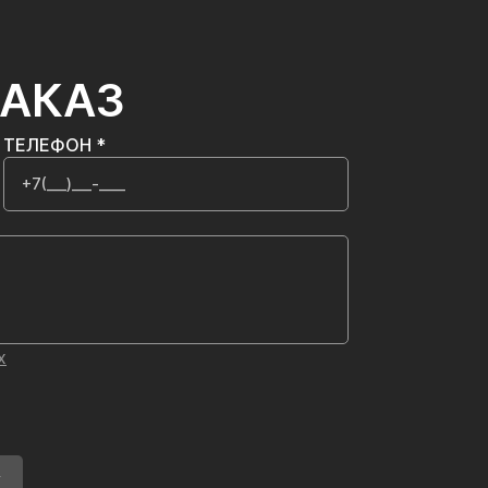
ЗАКАЗ
ТЕЛЕФОН *
х
У