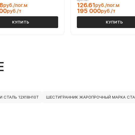
8
126.61
руб./пог.м
руб./пог.м
000
195 000
руб./т
руб./т
КУПИТЬ
КУПИТЬ
Е
И СТАЛЬ 12Х18Н10Т
ШЕСТИГРАННИК ЖАРОПРОЧНЫЙ МАРКА СТА