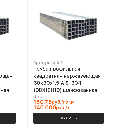
Артикул: N3601
Труба профильная
еющая
квадратная нержавеющая
30х30х1.5 AISI 304
нная
(08Х18Н10) шлифованная
Цена:
180.75
руб./пог.м
140 000
руб./т
КУПИТЬ