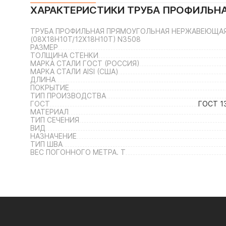
ХАРАКТЕРИСТИКИ
ТРУБА ПРОФИЛЬНА
ТРУБА ПРОФИЛЬНАЯ ПРЯМОУГОЛЬНАЯ НЕРЖАВЕЮЩАЯ 50
(08Х18Н10Т/12Х18Н10Т) N3508
РАЗМЕР
ТОЛЩИНА СТЕНКИ
МАРКА СТАЛИ ГОСТ (РОССИЯ)
МАРКА СТАЛИ AISI (США)
ДЛИНА
ПОКРЫТИЕ
ТИП ПРОИЗВОДСТВА
ГОСТ
ГОСТ 1
МАТЕРИАЛ
ТИП СЕЧЕНИЯ
ВИД
НАЗНАЧЕНИЕ
ТИП ШВА
ВЕС ПОГОННОГО МЕТРА. Т