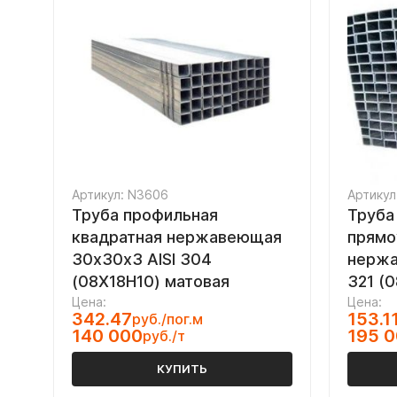
Артикул: N3606
Артикул
Труба профильная
Труба
квадратная нержавеющая
прямо
30х30х3 AISI 304
нержа
(08Х18Н10) матовая
321 (
Цена:
Цена:
342.47
153.1
руб./пог.м
140 000
195 
руб./т
КУПИТЬ