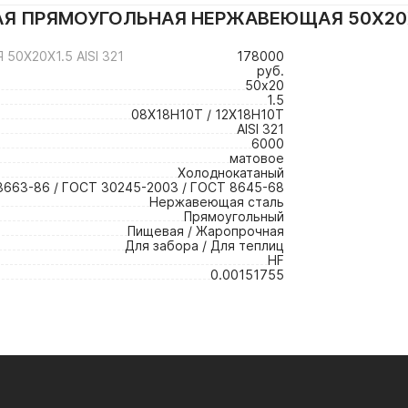
Я ПРЯМОУГОЛЬНАЯ НЕРЖАВЕЮЩАЯ 50Х20Х1.5
Х20Х1.5 AISI 321
178000
руб.
50х20
1.5
08Х18Н10Т / 12Х18Н10Т
AISI 321
6000
матовое
Холоднокатаный
3663-86 / ГОСТ 30245-2003 / ГОСТ 8645-68
Нержавеющая сталь
Прямоугольный
Пищевая / Жаропрочная
Для забора / Для теплиц
HF
0.00151755