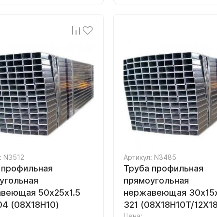
: N3512
Артикул: N3485
 профильная
Труба профильная
угольная
прямоугольная
веющая 50х25х1.5
нержавеющая 30х15х1
304 (08Х18Н10)
321 (08Х18Н10Т/12Х1
Цена: