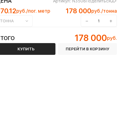
ЦЕНА
Артикул: N3508
Поделиться
70.12
178 000
руб./пог. метр
руб./тонна
−
+
ТОННА
 12Х18Н10Т
178 000
ИТОГО
руб.
 ГОСТ 8645-68
КУПИТЬ
ПЕРЕЙТИ В КОРЗИНУ