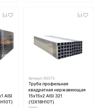
Артикул: N3573
Труба профильная
квадратная нержавеющая
 AISI
15х15х2 AISI 321
8Н10Т)
(12Х18Н10Т)
Цена: