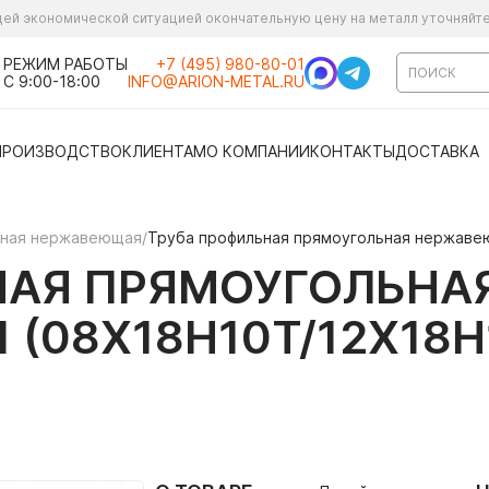
ущей экономической ситуацией окончательную цену на металл уточняйт
РЕЖИМ РАБОТЫ
+7 (495) 980-80-01
С 9:00-18:00
INFO@ARION-METAL.RU
ПРОИЗВОДСТВО
КЛИЕНТАМ
О КОМПАНИИ
КОНТАКТЫ
ДОСТАВКА
ьная нержавеющая
/
Труба профильная прямоугольная нержавею
НАЯ ПРЯМОУГОЛЬН
21 (08Х18Н10Т/12Х18Н