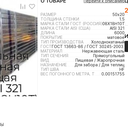
О ТОВАРЕ
Перейти к описанию
2
РАЗМЕР
50х20
ТОЛЩИНА СТЕНКИ
1.5
МАРКА СТАЛИ ГОСТ (РОССИЯ)
08Х18Н10Т /
МАРКА СТАЛИ AISI (США)
AISI 321
ДЛИНА
6000
ПОКРЫТИЕ
матовое
ТИП ПРОИЗВОДСТВА
Холоднокатаный
ГОСТ
ГОСТ 13663-86 / ГОСТ 30245-2003 /
МАТЕРИАЛ
Нержавеющая сталь
ТИП СЕЧЕНИЯ
Прямоугольный
ВИД
Пищевая / Жаропрочная
НАЗНАЧЕНИЕ
Для забора / Для теплиц
ТИП ШВА
HF
ВЕС ПОГОННОГО МЕТРА. Т
0.00151755
ВЫ