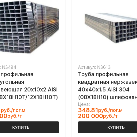
: N3484
Артикул: N3613
 профильная
Труба профильная
угольная
квадратная нержав
веющая 20х10х2 AISI
40х40х1.5 AISI 304
08Х18Н10Т/12Х18Н10Т)
(08Х18Н10) шлифова
Цена:
1
348.81
руб./пог.м
руб./пог.м
000
200 000
руб./т
руб./т
КУПИТЬ
КУПИТЬ