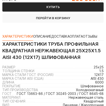
КУПИТЬ
ПЕРЕЙТИ В КОРЗИНУ
ХАРАКТЕРИСТИКИ
ОПИСАНИЕ
ДОСТАВКА
ОПЛАТА
ОТЗЫВЫ
ХАРАКТЕРИСТИКИ
ТРУБА ПРОФИЛЬНАЯ
КВАДРАТНАЯ НЕРЖАВЕЮЩАЯ 25Х25Х1.5
AISI 430 (12Х17) ШЛИФОВАННАЯ
РАЗМЕР
25х25
ТОЛЩИНА СТЕНКИ
1.5
МАРКА СТАЛИ ГОСТ (РОССИЯ)
12Х17
МАРКА СТАЛИ AISI (США)
AISI 430
ДЛИНА
6000
ПОКРЫТИЕ
Шлифованное
ТИП ПРОИЗВОДСТВА
Холоднокатаный
ГОСТ
ГОСТ 13663-86 / ГОСТ 30245-2003 / ГОСТ 8645-68
МАТЕРИАЛ
Нержавеющая сталь
ТИП СЕЧЕНИЯ
Квадратный
ВИД
Пищевая / Жаропрочная