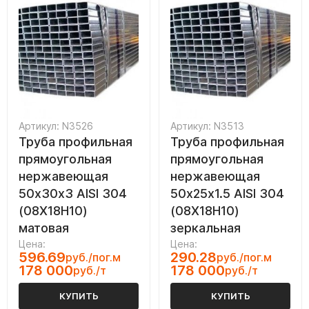
Артикул: N3526
Артикул: N3513
Труба профильная
Труба профильная
прямоугольная
прямоугольная
нержавеющая
нержавеющая
50х30х3 AISI 304
50х25х1.5 AISI 304
(08Х18Н10)
(08Х18Н10)
матовая
зеркальная
Цена:
Цена:
596.69
290.28
руб./пог.м
руб./пог.м
178 000
178 000
руб./т
руб./т
КУПИТЬ
КУПИТЬ