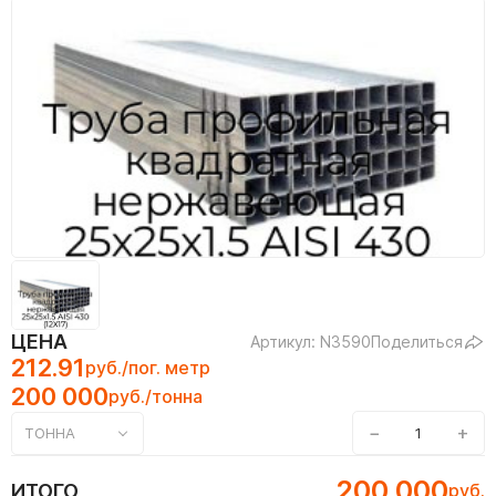
ЦЕНА
Артикул: N3590
Поделиться
212.91
руб./пог. метр
200 000
руб./тонна
−
+
ТОННА
200 000
ИТОГО
руб.