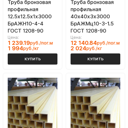
Труба бронзовая
Труба бронзовая
профильная
профильная
12.5х12.5х1х3000
40х40х3х3000
БрАЖН10-4-4
БрАЖМц10-3-1.5
ГОСТ 1208-90
ГОСТ 1208-90
Цена:
Цена:
1 239.19
12 140.84
руб./пог.м
руб./пог.м
1 994
2 024
руб./кг
руб./кг
КУПИТЬ
КУПИТЬ