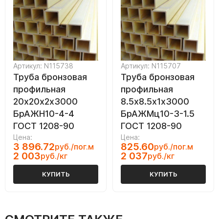
Артикул: N115738
Артикул: N115707
Труба бронзовая
Труба бронзовая
профильная
профильная
20х20х2х3000
8.5х8.5х1х3000
БрАЖН10-4-4
БрАЖМц10-3-1.5
ГОСТ 1208-90
ГОСТ 1208-90
Цена:
Цена:
3 896.72
825.60
руб./пог.м
руб./пог.м
2 003
2 037
руб./кг
руб./кг
КУПИТЬ
КУПИТЬ