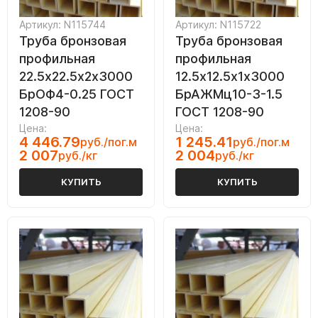
Артикул: N115744
Артикул: N115722
Труба бронзовая
Труба бронзовая
профильная
профильная
22.5х22.5х2х3000
12.5х12.5х1х3000
БрОФ4-0.25 ГОСТ
БрАЖМц10-3-1.5
1208-90
ГОСТ 1208-90
Цена:
Цена:
4 446.79
1 245.41
руб./пог.м
руб./пог.м
2 007
2 004
руб./кг
руб./кг
КУПИТЬ
КУПИТЬ