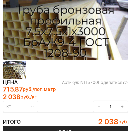
ЦЕНА
Артикул: N115700
Поделиться
715.87
руб./пог. метр
2 038
руб./кг
−
+
КГ
2 038
ИТОГО
руб.