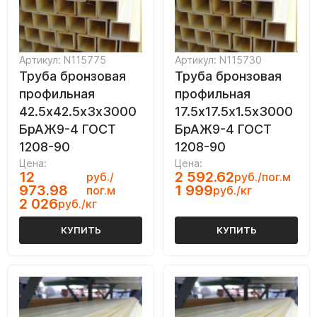
Артикул: N115775
Артикул: N115730
Труба бронзовая
Труба бронзовая
профильная
профильная
42.5х42.5х3х3000
17.5х17.5х1.5х3000
БрАЖ9-4 ГОСТ
БрАЖ9-4 ГОСТ
1208-90
1208-90
Цена:
Цена:
12
2 592.62
руб./
руб./пог.м
973.98
1 999
пог.м
руб./кг
2 026
руб./кг
КУПИТЬ
КУПИТЬ