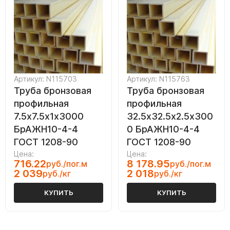
Артикул: N115703
Артикул: N115763
Труба бронзовая
Труба бронзовая
профильная
профильная
7.5х7.5х1х3000
32.5х32.5х2.5х300
БрАЖН10-4-4
0 БрАЖН10-4-4
ГОСТ 1208-90
ГОСТ 1208-90
Цена:
Цена:
716.22
8 178.95
руб./пог.м
руб./пог.м
2 039
2 018
руб./кг
руб./кг
КУПИТЬ
КУПИТЬ