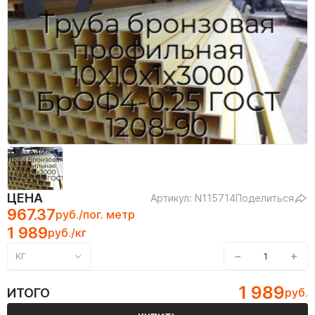
ЦЕНА
Артикул: N115714
Поделиться
967.37
руб./пог. метр
1 989
руб./кг
−
+
КГ
1 989
ИТОГО
руб.