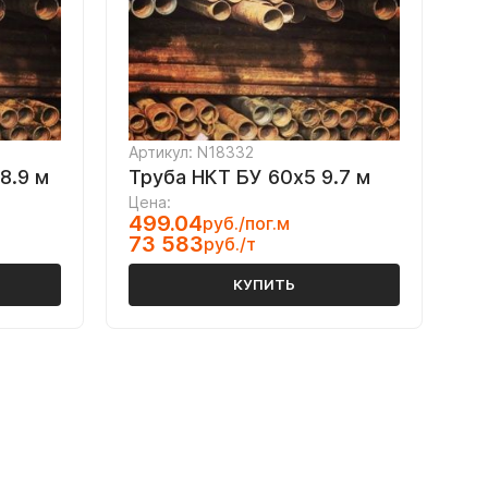
Артикул: N18332
8.9 м
Труба НКТ БУ 60х5 9.7 м
Цена:
499.04
руб./пог.м
73 583
руб./т
КУПИТЬ