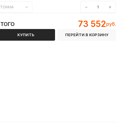
−
+
ТОННА
С / 20ФА / 30ХМА / 36Г2С / 38Х2МЮА / 40Х / К63 / Ст20 / Ст20А
73 552
ИТОГО
руб.
КУПИТЬ
ПЕРЕЙТИ В КОРЗИНУ