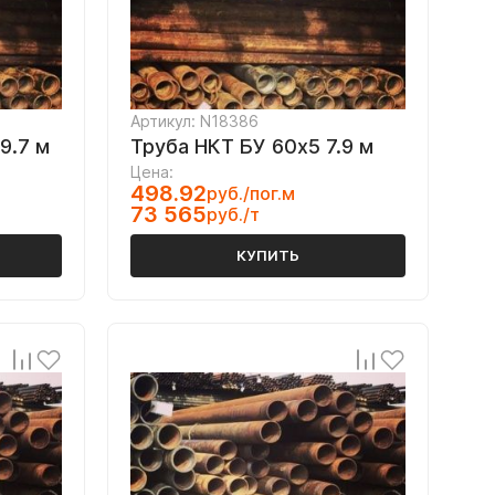
Артикул: N18386
9.7 м
Труба НКТ БУ 60х5 7.9 м
Цена:
498.92
руб./пог.м
73 565
руб./т
КУПИТЬ