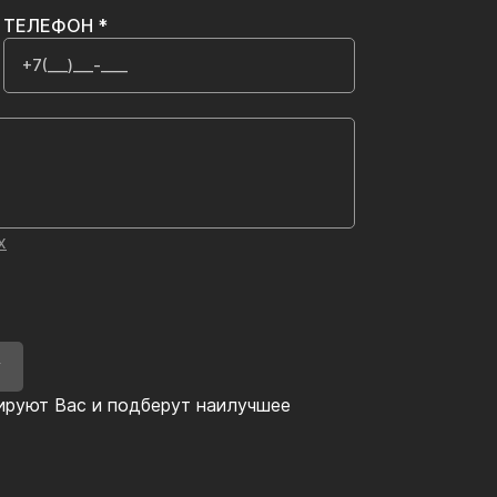
ТЕЛЕФОН *
х
У
ируют Вас и подберут наилучшее