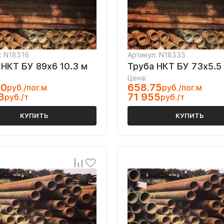
: N18316
Артикул: N18333
 НКТ БУ 89х6 10.3 м
Труба НКТ БУ 73х5.5 
Цена:
90
658.75
руб./пог.м
руб./пог.м
3
71 955
руб./т
руб./т
КУПИТЬ
КУПИТЬ