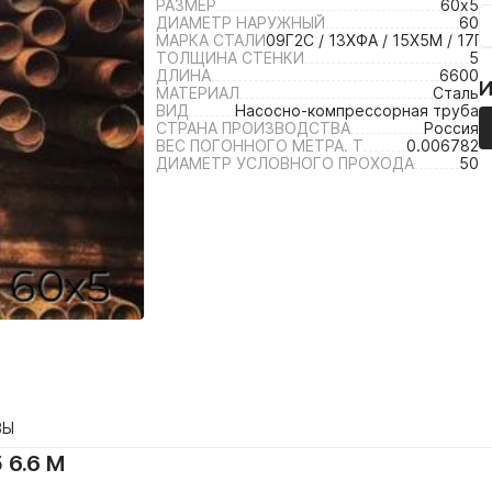
РАЗМЕР
60х5
ДИАМЕТР НАРУЖНЫЙ
60
МАРКА СТАЛИ
09Г2С / 13ХФА / 15Х5М / 17Г1
ТОЛЩИНА СТЕНКИ
5
ДЛИНА
6600
МАТЕРИАЛ
Сталь
ВИД
Насосно-компрессорная труба
СТРАНА ПРОИЗВОДСТВА
Россия
ВЕС ПОГОННОГО МЕТРА. Т
0.006782
ДИАМЕТР УСЛОВНОГО ПРОХОДА
50
ВЫ
 6.6 М