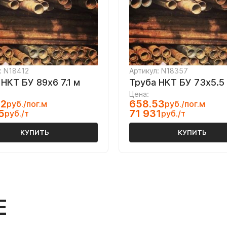
: N18412
Артикул: N18357
НКТ БУ 89х6 7.1 м
Труба НКТ БУ 73х5.5 
Цена:
42
658.53
руб./пог.м
руб./пог.м
5
71 931
руб./т
руб./т
КУПИТЬ
КУПИТЬ
Е