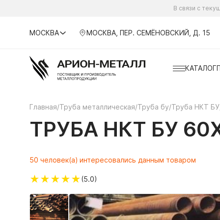
В связи с тек
МОСКВА
МОСКВА, ПЕР. СЕМЁНОВСКИЙ, Д. 15
КАТАЛОГ
Главная
/
Труба металлическая
/
Труба бу
/
Труба НКТ БУ
ТРУБА НКТ БУ 60Х
50 человек(а) интересовались данным товаром
★
★
★
★
★
(5.0)