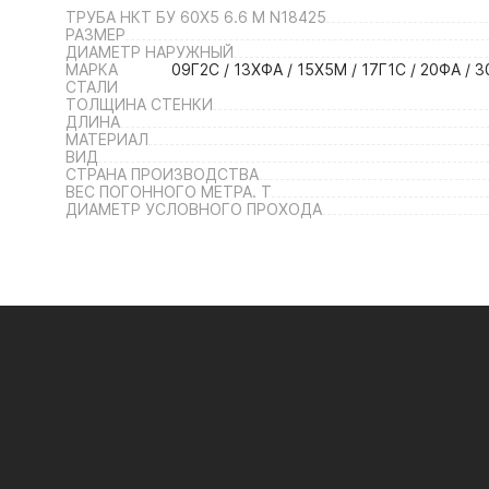
ТРУБА НКТ БУ 60Х5 6.6 М N18425
РАЗМЕР
ДИАМЕТР НАРУЖНЫЙ
МАРКА
09Г2С / 13ХФА / 15Х5М / 17Г1С / 20ФА / 3
СТАЛИ
ТОЛЩИНА СТЕНКИ
ДЛИНА
МАТЕРИАЛ
ВИД
СТРАНА ПРОИЗВОДСТВА
ВЕС ПОГОННОГО МЕТРА. Т
ДИАМЕТР УСЛОВНОГО ПРОХОДА