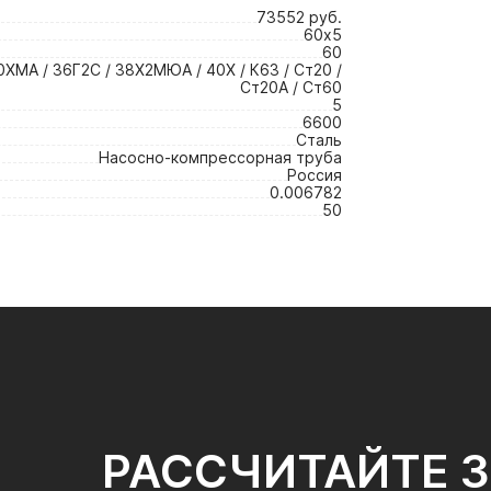
73552 руб.
60х5
60
0ХМА / 36Г2С / 38Х2МЮА / 40Х / К63 / Ст20 /
Ст20А / Ст60
5
6600
Сталь
Насосно-компрессорная труба
Россия
0.006782
50
РАССЧИТАЙТЕ 