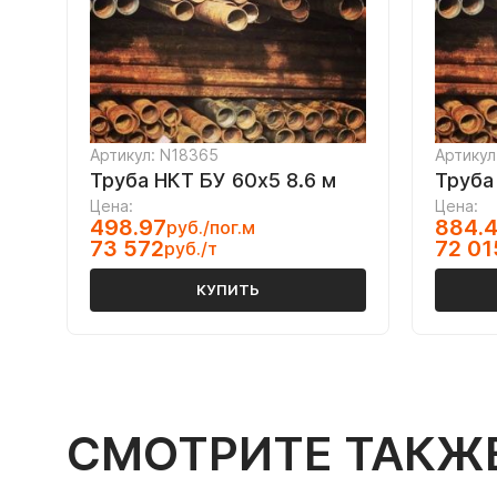
Артикул: N18365
Артикул
Труба НКТ БУ 60х5 8.6 м
Труба 
Цена:
Цена:
498.97
884.
руб./пог.м
73 572
72 01
руб./т
КУПИТЬ
СМОТРИТЕ ТАКЖ