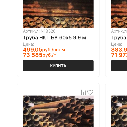
Артикул: N18326
Артикул
Труба НКТ БУ 60х5 9.9 м
Труба
Цена:
Цена:
499.05
883.
руб./пог.м
73 585
71 97
руб./т
КУПИТЬ