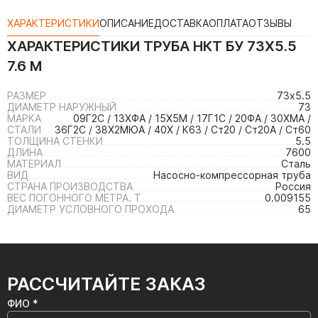
ХАРАКТЕРИСТИКИ
ОПИСАНИЕ
ДОСТАВКА
ОПЛАТА
ОТЗЫВЫ
ХАРАКТЕРИСТИКИ
ТРУБА НКТ БУ 73Х5.5
7.6 М
РАЗМЕР
73х5.5
ДИАМЕТР НАРУЖНЫЙ
73
МАРКА
09Г2С / 13ХФА / 15Х5М / 17Г1С / 20ФА / 30ХМА /
СТАЛИ
36Г2С / 38Х2МЮА / 40Х / К63 / Ст20 / Ст20А / Ст60
ТОЛЩИНА СТЕНКИ
5.5
ДЛИНА
7600
МАТЕРИАЛ
Сталь
ВИД
Насосно-компрессорная труба
СТРАНА ПРОИЗВОДСТВА
Россия
ВЕС ПОГОННОГО МЕТРА. Т
0.009155
ДИАМЕТР УСЛОВНОГО ПРОХОДА
65
РАССЧИТАЙТЕ ЗАКАЗ
ФИО *