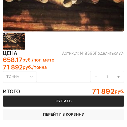
ЦЕНА
Артикул: N18396
Поделиться
658.17
руб./пог. метр
71 892
руб./тонна
−
+
ТОННА
71 892
ИТОГО
руб.
КУПИТЬ
ПЕРЕЙТИ В КОРЗИНУ