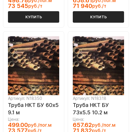
498.78
658.61
руб./пог.м
руб./пог.м
73 545
71 940
руб./т
руб./т
КУПИТЬ
КУПИТЬ
Артикул: N18350
Артикул: N18318
Труба НКТ БУ 60х5
Труба НКТ БУ
9.1 м
73х5.5 10.2 м
Цена:
Цена:
499.00
657.62
руб./пог.м
руб./пог.м
73 577
71 832
руб./т
руб./т