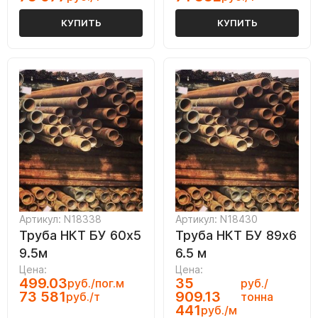
КУПИТЬ
КУПИТЬ
Артикул: N18338
Артикул: N18430
Труба НКТ БУ 60х5
Труба НКТ БУ 89х6
9.5м
6.5 м
Цена:
Цена:
499.03
35
руб./пог.м
руб./
73 581
909.13
руб./т
тонна
441
руб./м