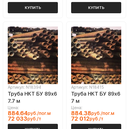
КУПИТЬ
КУПИТЬ
Артикул: N18394
Артикул: N18415
Труба НКТ БУ 89х6
Труба НКТ БУ 89х6
7.7 м
7 м
Цена:
Цена:
884.64
884.38
руб./пог.м
руб./пог.м
72 033
72 012
руб./т
руб./т