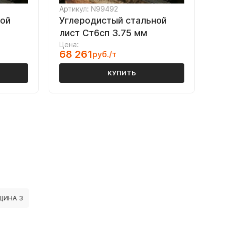
Артикул: N99492
ной
Углеродистый стальной
лист Ст6сп 3.75 мм
Цена:
68 261
руб./т
КУПИТЬ
ЩИНА 3