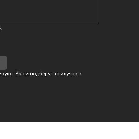
х
У
ируют Вас и подберут наилучшее