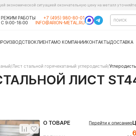
ущей экономической ситуацией окончательную цену на металл уточняйт
РЕЖИМ РАБОТЫ
+7 (495) 980-80-01
С 9:00-18:00
INFO@ARION-METAL.RU
ПРОИЗВОДСТВО
КЛИЕНТАМ
О КОМПАНИИ
КОНТАКТЫ
ДОСТАВКА
таный
/
Лист стальной горячекатаный углеродистый
/
Углеродисты
ТАЛЬНОЙ ЛИСТ ST44
О ТОВАРЕ
Перейти к описанию
6