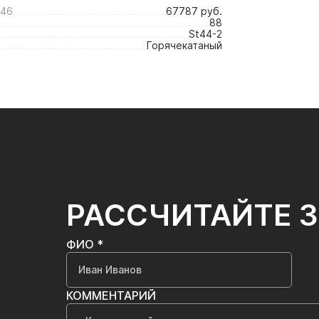
946
67787 руб.
88
St44-2
Горячекатаный
РАССЧИТАЙТЕ 
ФИО *
КОММЕНТАРИЙ