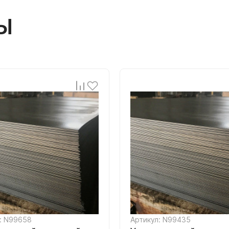
Ы
: N99658
Артикул: N99435