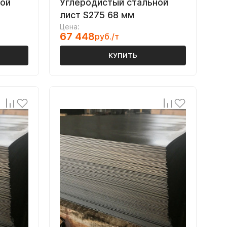
ной
Углеродистый стальной
лист S275 68 мм
Цена:
67 448
руб./т
КУПИТЬ