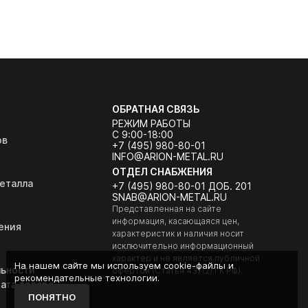
ОБРАТНАЯ СВЯЗЬ
РЕЖИМ РАБОТЫ
С 9:00-18:00
ов
+7 (495) 980-80-01
INFO@ARION-METAL.RU
ОТДЕЛ СНАБЖЕНИЯ
еталла
+7 (495) 980-80-01 ДОБ. 201
SNAB@ARION-METAL.RU
Представленная на сайте
информация, касающаяся цен,
ения
характеристик и наличия носит
исключительно информационный
характер и не является публичной
На нашем сайте мы используем cookie-файлы и
ьности
офертой (Статья 437(2) ГК РФ).
рекомендательные технологии.
ата товара
ПОНЯТНО