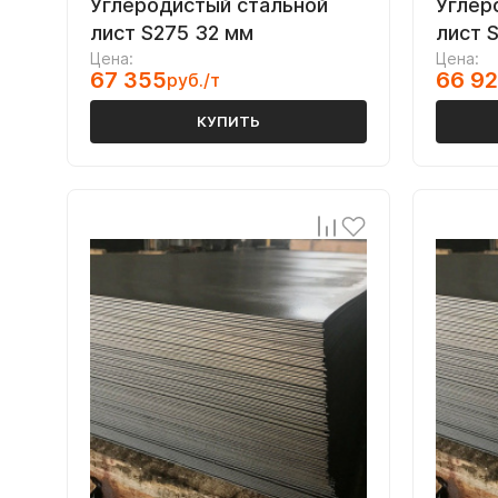
Углеродистый стальной
Углер
лист S275 32 мм
лист 
Цена:
Цена:
67 355
66 9
руб./т
КУПИТЬ