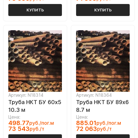
КУПИТЬ
КУПИТЬ
Артикул: N18314
Артикул: N18364
Труба НКТ БУ 60х5
Труба НКТ БУ 89х6
10.3 м
8.7 м
Цена:
Цена:
498.77
885.01
руб./пог.м
руб./пог.м
73 543
72 063
руб./т
руб./т