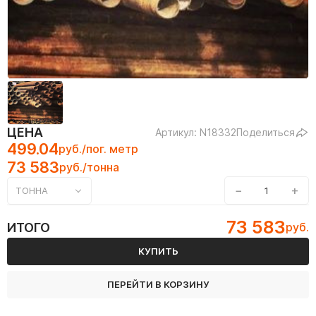
ЦЕНА
Артикул: N18332
Поделиться
499.04
руб./пог. метр
73 583
руб./тонна
−
+
ТОННА
73 583
ИТОГО
руб.
КУПИТЬ
ПЕРЕЙТИ В КОРЗИНУ