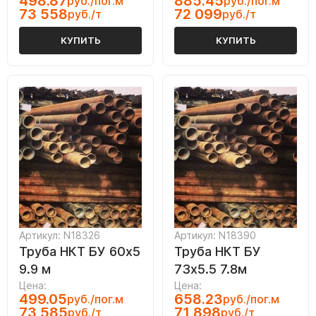
498.87
885.45
руб./пог.м
руб./пог.м
73 558
72 099
руб./т
руб./т
КУПИТЬ
КУПИТЬ
Артикул: N18326
Артикул: N18390
Труба НКТ БУ 60х5
Труба НКТ БУ
9.9 м
73х5.5 7.8м
Цена:
Цена:
499.05
658.23
руб./пог.м
руб./пог.м
73 585
71 898
руб./т
руб./т