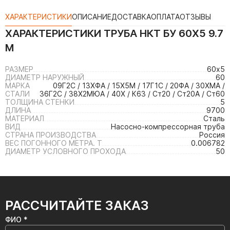
ХАРАКТЕРИСТИКИ
ОПИСАНИЕ
ДОСТАВКА
ОПЛАТА
ОТЗЫВЫ
ХАРАКТЕРИСТИКИ
ТРУБА НКТ БУ 60Х5 9.7
М
РАЗМЕР
60х5
ДИАМЕТР НАРУЖНЫЙ
60
МАРКА
09Г2С / 13ХФА / 15Х5М / 17Г1С / 20ФА / 30ХМА /
СТАЛИ
36Г2С / 38Х2МЮА / 40Х / К63 / Ст20 / Ст20А / Ст60
ТОЛЩИНА СТЕНКИ
5
ДЛИНА
9700
МАТЕРИАЛ
Сталь
ВИД
Насосно-компрессорная труба
СТРАНА ПРОИЗВОДСТВА
Россия
ВЕС ПОГОННОГО МЕТРА. Т
0.006782
ДИАМЕТР УСЛОВНОГО ПРОХОДА
50
РАССЧИТАЙТЕ ЗАКАЗ
ФИО *