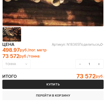
ЦЕНА
Артикул: N18365
Поделиться
498.97
руб./пог. метр
73 572
руб./тонна
−
+
ТОННА
73 572
ИТОГО
руб.
КУПИТЬ
ПЕРЕЙТИ В КОРЗИНУ