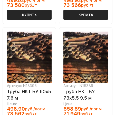
499.02
498.92
руб./пог.м
руб./пог.м
73 580
73 566
руб./т
руб./т
КУПИТЬ
КУПИТЬ
Артикул: N18395
Артикул: N18339
Труба НКТ БУ 60х5
Труба НКТ БУ
7.6 м
73х5.5 9.5 м
Цена:
Цена:
498.90
658.69
руб./пог.м
руб./пог.м
73 562
71 949
руб./т
руб./т