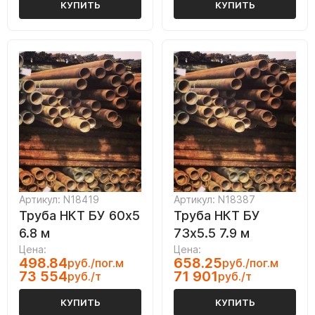
КУПИТЬ
КУПИТЬ
Артикул: N18419
Артикул: N18387
Труба НКТ БУ 60х5
Труба НКТ БУ
6.8 м
73х5.5 7.9 м
Цена:
Цена:
498.84
658.25
руб./пог.м
руб./пог.м
73 554
71 901
руб./т
руб./т
КУПИТЬ
КУПИТЬ