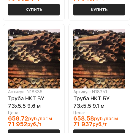
КУПИТЬ
КУПИТЬ
Артикул: N18336
Артикул: N18351
Труба НКТ БУ
Труба НКТ БУ
73х5.5 9.6 м
73х5.5 9.1 м
Цена:
Цена:
658.72
658.58
руб./пог.м
руб./пог.м
71 952
71 937
руб./т
руб./т