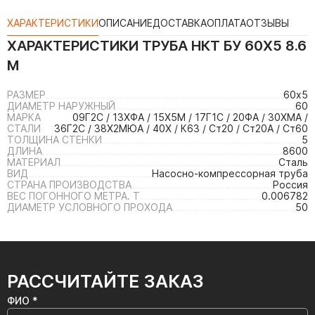
ХАРАКТЕРИСТИКИ
ОПИСАНИЕ
ДОСТАВКА
ОПЛАТА
ОТЗЫВЫ
ХАРАКТЕРИСТИКИ
ТРУБА НКТ БУ 60Х5 8.6
М
РАЗМЕР
60х5
ДИАМЕТР НАРУЖНЫЙ
60
МАРКА
09Г2С / 13ХФА / 15Х5М / 17Г1С / 20ФА / 30ХМА /
СТАЛИ
36Г2С / 38Х2МЮА / 40Х / К63 / Ст20 / Ст20А / Ст60
ТОЛЩИНА СТЕНКИ
5
ДЛИНА
8600
МАТЕРИАЛ
Сталь
ВИД
Насосно-компрессорная труба
СТРАНА ПРОИЗВОДСТВА
Россия
ВЕС ПОГОННОГО МЕТРА. Т
0.006782
ДИАМЕТР УСЛОВНОГО ПРОХОДА
50
РАССЧИТАЙТЕ ЗАКАЗ
ФИО *