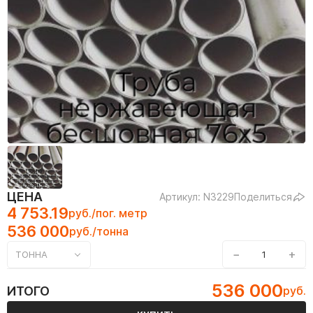
ЦЕНА
Артикул: N3229
Поделиться
4 753.19
руб./пог. метр
536 000
руб./тонна
−
+
ТОННА
536 000
ИТОГО
руб.