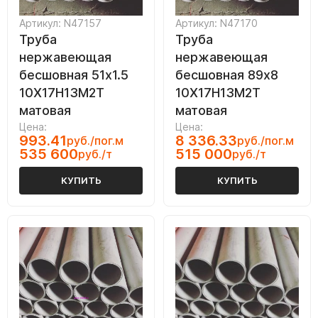
Артикул: N47157
Артикул: N47170
Труба
Труба
нержавеющая
нержавеющая
бесшовная 51х1.5
бесшовная 89х8
10Х17Н13М2Т
10Х17Н13М2Т
матовая
матовая
Цена:
Цена:
993.41
8 336.33
руб./пог.м
руб./пог.м
535 600
515 000
руб./т
руб./т
КУПИТЬ
КУПИТЬ