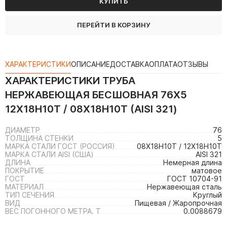
КУПИТЬ
ПЕРЕЙТИ В КОРЗИНУ
ХАРАКТЕРИСТИКИ
ОПИСАНИЕ
ДОСТАВКА
ОПЛАТА
ОТЗЫВЫ
ХАРАКТЕРИСТИКИ
ТРУБА
НЕРЖАВЕЮЩАЯ БЕСШОВНАЯ 76Х5
12Х18Н10Т / 08Х18Н10Т (AISI 321)
ДИАМЕТР
76
ТОЛЩИНА СТЕНКИ
5
МАРКА СТАЛИ ГОСТ (РОССИЯ)
08Х18Н10Т / 12Х18Н10Т
МАРКА СТАЛИ AISI (США)
AISI 321
ДЛИНА
Немерная длина
ПОКРЫТИЕ
матовое
ГОСТ
ГОСТ 10704-91
МАТЕРИАЛ
Нержавеющая сталь
ТИП СЕЧЕНИЯ
Круглый
ВИД
Пищевая / Жаропрочная
ВЕС ПОГОННОГО МЕТРА. Т
0.0088679