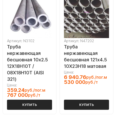
Артикул: N3102
Артикул: N47202
Труба
Труба
нержавеющая
нержавеющая
бесшовная 10х2.5
бесшовная 121х4.5
12Х18Н10Т /
10Х23Н18 матовая
08Х18Н10Т (AISI
Цена:
6 940.76
руб./пог.м
321)
530 000
руб./т
Цена:
359.24
руб./пог.м
767 000
руб./т
КУПИТЬ
КУПИТЬ