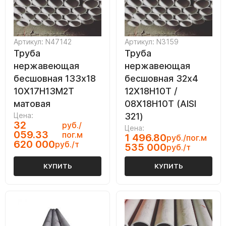
Артикул: N47142
Артикул: N3159
Труба
Труба
нержавеющая
нержавеющая
бесшовная 133х18
бесшовная 32х4
10Х17Н13М2Т
12Х18Н10Т /
матовая
08Х18Н10Т (AISI
Цена:
321)
32
руб./
Цена:
059.33
пог.м
1 496.80
руб./пог.м
620 000
руб./т
535 000
руб./т
КУПИТЬ
КУПИТЬ