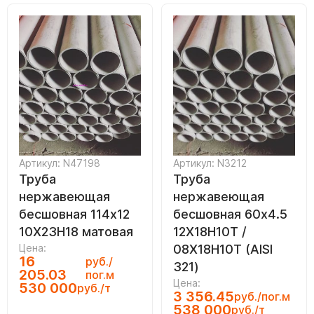
Артикул: N47198
Артикул: N3212
Труба
Труба
нержавеющая
нержавеющая
бесшовная 114х12
бесшовная 60х4.5
10Х23Н18 матовая
12Х18Н10Т /
Цена:
08Х18Н10Т (AISI
16
руб./
321)
205.03
пог.м
Цена:
530 000
руб./т
3 356.45
руб./пог.м
538 000
руб./т