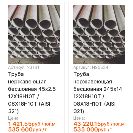
Артикул: N3181
Артикул: N95334
Труба
Труба
нержавеющая
нержавеющая
бесшовная 45х2.5
бесшовная 245х14
12Х18Н10Т /
12Х18Н10Т /
08Х18Н10Т (AISI
08Х18Н10Т (AISI
321)
321)
Цена:
Цена:
1 421.55
43 220.15
руб./пог.м
руб./пог.м
535 600
535 000
руб./т
руб./т