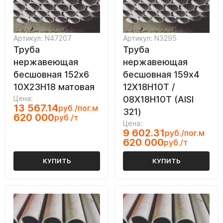
Артикул: N47207
Артикул: N3295
Труба
Труба
нержавеющая
нержавеющая
бесшовная 152х6
бесшовная 159х4
10Х23Н18 матовая
12Х18Н10Т /
Цена:
08Х18Н10Т (AISI
13 567.14
руб./пог.м
321)
620 000
руб./т
Цена:
9 602.31
руб./пог.м
620 000
руб./т
КУПИТЬ
КУПИТЬ