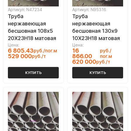
Артикул: N47234
Артикул: N95316
Труба
Труба
нержавеющая
нержавеющая
бесшовная 108х5
бесшовная 130х9
20Х23Н18 матовая
10Х23Н18 матовая
Цена:
Цена:
6 805.43
16
руб./пог.м
руб./
529 000
866.00
руб./т
пог.м
620 000
руб./т
КУПИТЬ
КУПИТЬ