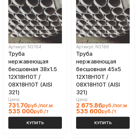
Артикул: N3164
Артикул: N3186
Труба
Труба
нержавеющая
нержавеющая
бесшовная 38х1.5
бесшовная 45х5
12Х18Н10Т /
12Х18Н10Т /
08Х18Н10Т (AISI
08Х18Н10Т (AISI
321)
321)
Цена:
Цена:
731.70
2 675.86
руб./пог.м
руб./пог.м
535 000
535 600
руб./т
руб./т
КУПИТЬ
КУПИТЬ