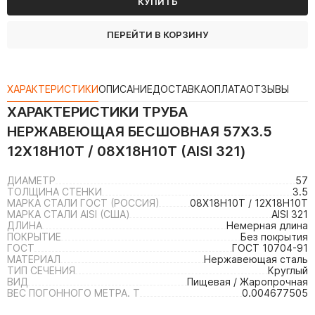
КУПИТЬ
ПЕРЕЙТИ В КОРЗИНУ
ХАРАКТЕРИСТИКИ
ОПИСАНИЕ
ДОСТАВКА
ОПЛАТА
ОТЗЫВЫ
ХАРАКТЕРИСТИКИ
ТРУБА
НЕРЖАВЕЮЩАЯ БЕСШОВНАЯ 57Х3.5
12Х18Н10Т / 08Х18Н10Т (AISI 321)
ДИАМЕТР
57
ТОЛЩИНА СТЕНКИ
3.5
МАРКА СТАЛИ ГОСТ (РОССИЯ)
08Х18Н10Т / 12Х18Н10Т
МАРКА СТАЛИ AISI (США)
AISI 321
ДЛИНА
Немерная длина
ПОКРЫТИЕ
Без покрытия
ГОСТ
ГОСТ 10704-91
МАТЕРИАЛ
Нержавеющая сталь
ТИП СЕЧЕНИЯ
Круглый
ВИД
Пищевая / Жаропрочная
ВЕС ПОГОННОГО МЕТРА. Т
0.004677505