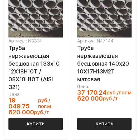
Артикул: N3314
Артикул: N47144
Труба
Труба
нержавеющая
нержавеющая
бесшовная 133х10
бесшовная 140х20
12Х18Н10Т /
10Х17Н13М2Т
08Х18Н10Т (AISI
матовая
321)
Цена:
37 170.24
руб./пог.м
Цена:
620 000
руб./т
19
руб./
049.75
пог.м
620 000
руб./т
КУПИТЬ
КУПИТЬ