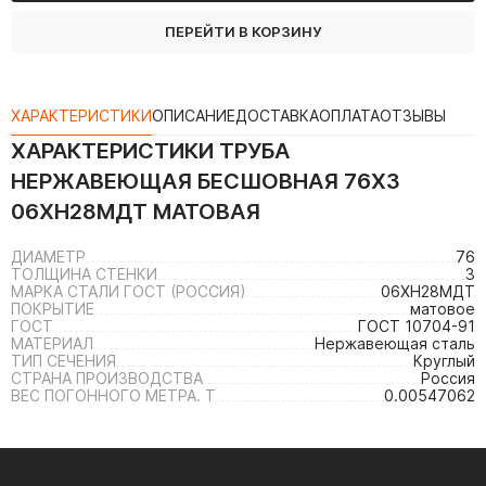
ПЕРЕЙТИ В КОРЗИНУ
ХАРАКТЕРИСТИКИ
ОПИСАНИЕ
ДОСТАВКА
ОПЛАТА
ОТЗЫВЫ
ХАРАКТЕРИСТИКИ
ТРУБА
НЕРЖАВЕЮЩАЯ БЕСШОВНАЯ 76Х3
06ХН28МДТ МАТОВАЯ
ДИАМЕТР
76
ТОЛЩИНА СТЕНКИ
3
МАРКА СТАЛИ ГОСТ (РОССИЯ)
06ХН28МДТ
ПОКРЫТИЕ
матовое
ГОСТ
ГОСТ 10704-91
МАТЕРИАЛ
Нержавеющая сталь
ТИП СЕЧЕНИЯ
Круглый
СТРАНА ПРОИЗВОДСТВА
Россия
ВЕС ПОГОННОГО МЕТРА. Т
0.00547062