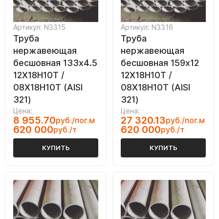
Артикул: N3315
Артикул: N3316
Труба
Труба
нержавеющая
нержавеющая
бесшовная 133х4.5
бесшовная 159х12
12Х18Н10Т /
12Х18Н10Т /
08Х18Н10Т (AISI
08Х18Н10Т (AISI
321)
321)
Цена:
Цена:
8 955.70
27 320.13
руб./пог.м
руб./пог.м
620 000
620 000
руб./т
руб./т
КУПИТЬ
КУПИТЬ