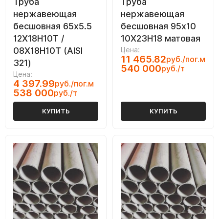
Труба
Труба
нержавеющая
нержавеющая
бесшовная 65х5.5
бесшовная 95х10
12Х18Н10Т /
10Х23Н18 матовая
08Х18Н10Т (AISI
Цена:
11 465.82
руб./пог.м
321)
540 000
руб./т
Цена:
4 397.99
руб./пог.м
538 000
руб./т
КУПИТЬ
КУПИТЬ