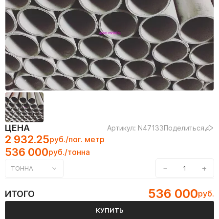
ЦЕНА
Артикул: N47133
Поделиться
2 932.25
руб./пог. метр
536 000
руб./тонна
−
+
ТОННА
536 000
ИТОГО
руб.
КУПИТЬ