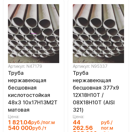
Артикул: N47179
Артикул: N95337
Труба
Труба
нержавеющая
нержавеющая
бесшовная
бесшовная 377х9
кислотостойкая
12Х18Н10Т /
48х3 10х17Н13М2Т
08Х18Н10Т (AISI
матовая
321)
Цена:
Цена:
1 821.04
44
руб./пог.м
руб./
540 000
262.56
руб./т
пог.м