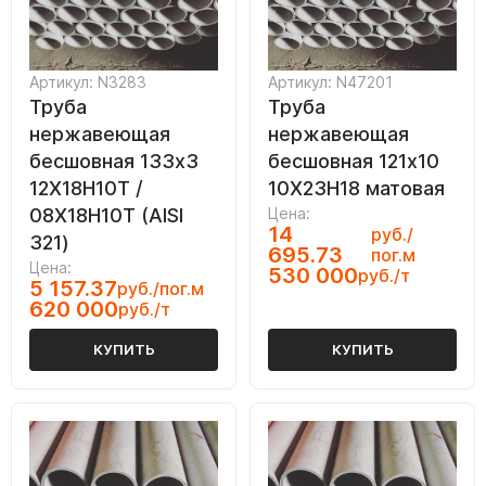
Артикул: N3283
Артикул: N47201
Труба
Труба
нержавеющая
нержавеющая
бесшовная 133х3
бесшовная 121х10
12Х18Н10Т /
10Х23Н18 матовая
08Х18Н10Т (AISI
Цена:
14
руб./
321)
695.73
пог.м
Цена:
530 000
руб./т
5 157.37
руб./пог.м
620 000
руб./т
КУПИТЬ
КУПИТЬ