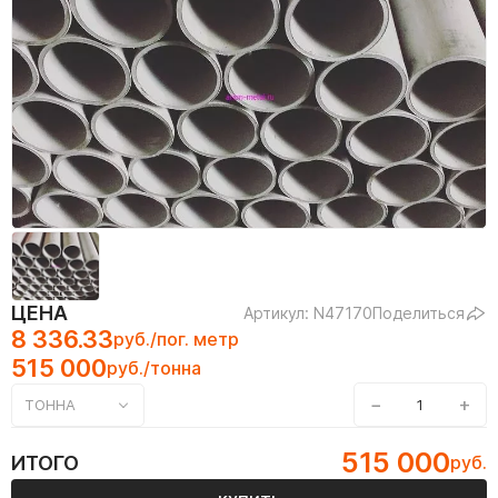
ЦЕНА
Артикул: N47170
Поделиться
8 336.33
руб./пог. метр
515 000
руб./тонна
−
+
ТОННА
515 000
ИТОГО
руб.