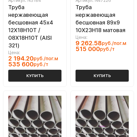
Артикул: N3184
Артикул: N47226
Труба
Труба
нержавеющая
нержавеющая
бесшовная 45х4
бесшовная 89х9
12Х18Н10Т /
10Х23Н18 матовая
08Х18Н10Т (AISI
Цена:
9 262.58
руб./пог.м
321)
515 000
руб./т
Цена:
2 194.20
руб./пог.м
535 600
руб./т
КУПИТЬ
КУПИТЬ