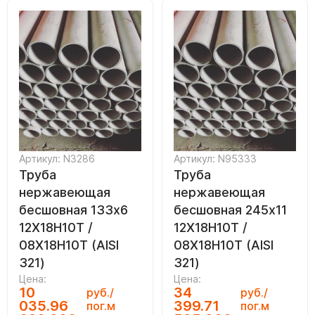
Артикул: N3286
Артикул: N95333
Труба
Труба
нержавеющая
нержавеющая
бесшовная 133х6
бесшовная 245х11
12Х18Н10Т /
12Х18Н10Т /
08Х18Н10Т (AISI
08Х18Н10Т (AISI
321)
321)
Цена:
Цена:
10
34
руб./
руб./
035.96
399.71
пог.м
пог.м