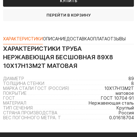
КУПИТЬ
ПЕРЕЙТИ В КОРЗИНУ
ХАРАКТЕРИСТИКИ
ОПИСАНИЕ
ДОСТАВКА
ОПЛАТА
ОТЗЫВЫ
ХАРАКТЕРИСТИКИ
ТРУБА
НЕРЖАВЕЮЩАЯ БЕСШОВНАЯ 89Х8
10Х17Н13М2Т МАТОВАЯ
ДИАМЕТР
89
ТОЛЩИНА СТЕНКИ
8
МАРКА СТАЛИ ГОСТ (РОССИЯ)
10Х17Н13М2Т
ПОКРЫТИЕ
матовое
ГОСТ
ГОСТ 10704-91
МАТЕРИАЛ
Нержавеющая сталь
ТИП СЕЧЕНИЯ
Круглый
СТРАНА ПРОИЗВОДСТВА
Россия
ВЕС ПОГОННОГО МЕТРА. Т
0.01618704