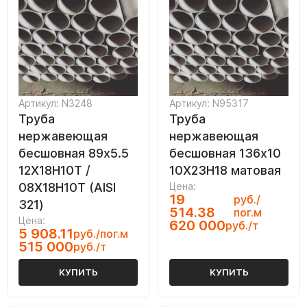
Артикул: N3248
Артикул: N95317
Труба
Труба
нержавеющая
нержавеющая
бесшовная 89х5.5
бесшовная 136х10
12Х18Н10Т /
10Х23Н18 матовая
08Х18Н10Т (AISI
Цена:
19
руб./
321)
514.38
пог.м
Цена:
620 000
руб./т
5 908.11
руб./пог.м
515 000
руб./т
КУПИТЬ
КУПИТЬ