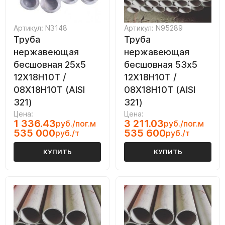
Артикул: N3148
Артикул: N95289
Труба
Труба
нержавеющая
нержавеющая
бесшовная 25х5
бесшовная 53х5
12Х18Н10Т /
12Х18Н10Т /
08Х18Н10Т (AISI
08Х18Н10Т (AISI
321)
321)
Цена:
Цена:
1 336.43
3 211.03
руб./пог.м
руб./пог.м
535 000
535 600
руб./т
руб./т
КУПИТЬ
КУПИТЬ