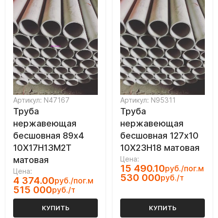
Артикул: N47167
Артикул: N95311
Труба
Труба
нержавеющая
нержавеющая
бесшовная 89х4
бесшовная 127х10
10Х17Н13М2Т
10Х23Н18 матовая
матовая
Цена:
15 490.10
руб./пог.м
Цена:
530 000
руб./т
4 374.00
руб./пог.м
515 000
руб./т
КУПИТЬ
КУПИТЬ