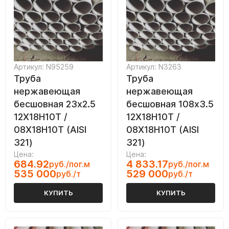
Артикул: N95259
Артикул: N3263
Труба
Труба
нержавеющая
нержавеющая
бесшовная 23х2.5
бесшовная 108х3.5
12Х18Н10Т /
12Х18Н10Т /
08Х18Н10Т (AISI
08Х18Н10Т (AISI
321)
321)
Цена:
Цена:
684.92
4 833.17
руб./пог.м
руб./пог.м
535 000
529 000
руб./т
руб./т
КУПИТЬ
КУПИТЬ