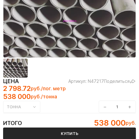
ЦЕНА
Артикул: N47217
Поделиться
2 798.72
руб./пог. метр
538 000
руб./тонна
−
+
ТОННА
538 000
ИТОГО
руб.
КУПИТЬ