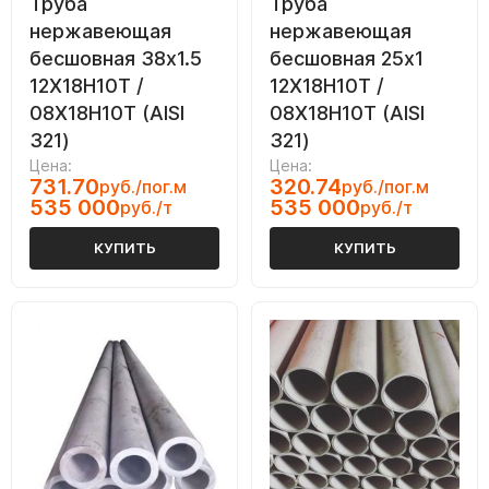
Труба
Труба
нержавеющая
нержавеющая
бесшовная 38х1.5
бесшовная 25х1
12Х18Н10Т /
12Х18Н10Т /
08Х18Н10Т (AISI
08Х18Н10Т (AISI
321)
321)
Цена:
Цена:
731.70
320.74
руб./пог.м
руб./пог.м
535 000
535 000
руб./т
руб./т
КУПИТЬ
КУПИТЬ