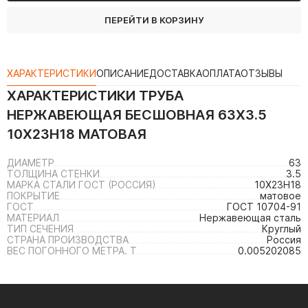
ПЕРЕЙТИ В КОРЗИНУ
ХАРАКТЕРИСТИКИ
ОПИСАНИЕ
ДОСТАВКА
ОПЛАТА
ОТЗЫВЫ
ХАРАКТЕРИСТИКИ
ТРУБА
НЕРЖАВЕЮЩАЯ БЕСШОВНАЯ 63Х3.5
10Х23Н18 МАТОВАЯ
ДИАМЕТР
63
ТОЛЩИНА СТЕНКИ
3.5
МАРКА СТАЛИ ГОСТ (РОССИЯ)
10Х23Н18
ПОКРЫТИЕ
матовое
ГОСТ
ГОСТ 10704-91
МАТЕРИАЛ
Нержавеющая сталь
ТИП СЕЧЕНИЯ
Круглый
СТРАНА ПРОИЗВОДСТВА
Россия
ВЕС ПОГОННОГО МЕТРА. Т
0.005202085