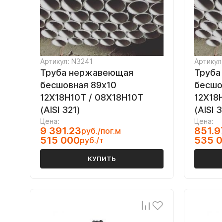
Артикул: N3241
Артикул
Труба нержавеющая
Труба
бесшовная 89х10
бесшо
12Х18Н10Т / 08Х18Н10Т
12Х18
(AISI 321)
(AISI 
Цена:
Цена:
9 391.23
851.9
руб./пог.м
515 000
535 
руб./т
КУПИТЬ