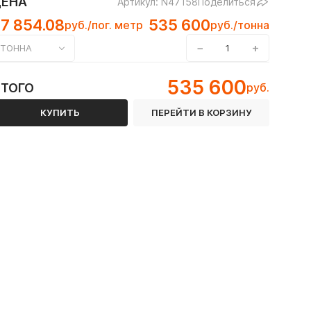
ЦЕНА
Артикул: N47158
Поделиться
7 854.08
535 600
руб./пог. метр
руб./тонна
−
+
ТОННА
Т
535 600
ИТОГО
руб.
КУПИТЬ
ПЕРЕЙТИ В КОРЗИНУ