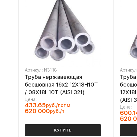
Артикул: N3118
Артикул
Труба нержавеющая
Труба
бесшовная 16х2 12Х18Н10Т
бесшо
/ 08Х18Н10Т (AISI 321)
12Х18
Цена:
(AISI 
433.65
руб./пог.м
Цена:
620 000
руб./т
600.1
620 
КУПИТЬ