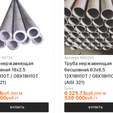
: N3124
Артикул: N95299
 нержавеющая
Труба нержавеющая
вная 18х2.5
бесшовная 63х8.5
Н10Т / 08Х18Н10Т
12Х18Н10Т / 08Х18Н1
321)
(AISI 321)
Цена:
4
6 225.73
руб./пог.м
руб./пог.м
000
538 000
руб./т
руб./т
КУПИТЬ
КУПИТЬ