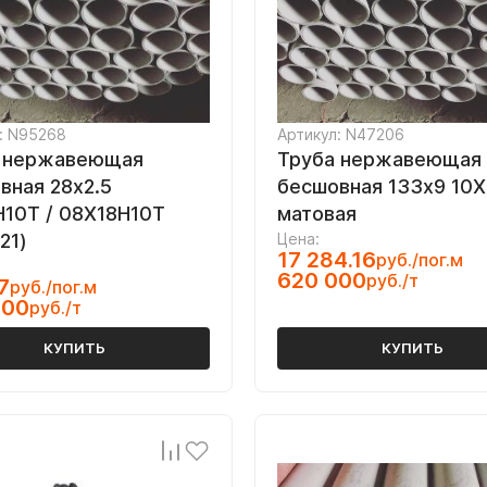
: N95268
Артикул: N47206
 нержавеющая
Труба нержавеющая
вная 28х2.5
бесшовная 133х9 10
Н10Т / 08Х18Н10Т
матовая
321)
Цена:
17 284.16
руб./пог.м
620 000
руб./т
7
руб./пог.м
000
руб./т
КУПИТЬ
КУПИТЬ