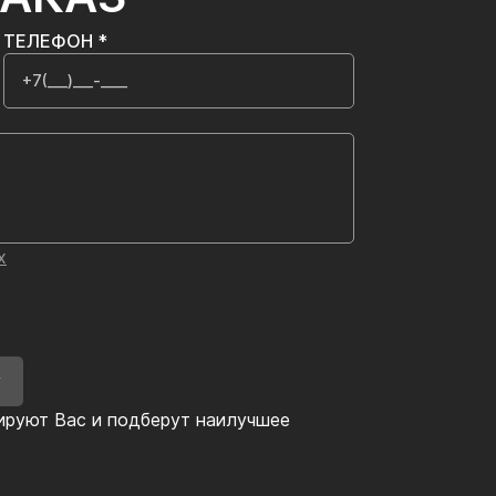
ТЕЛЕФОН *
х
У
ируют Вас и подберут наилучшее