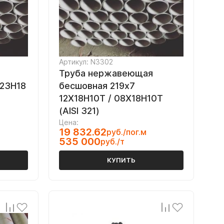
Артикул: N3302
Труба нержавеющая
Х23Н18
бесшовная 219х7
12Х18Н10Т / 08Х18Н10Т
(AISI 321)
Цена:
19 832.62
руб./пог.м
535 000
руб./т
КУПИТЬ