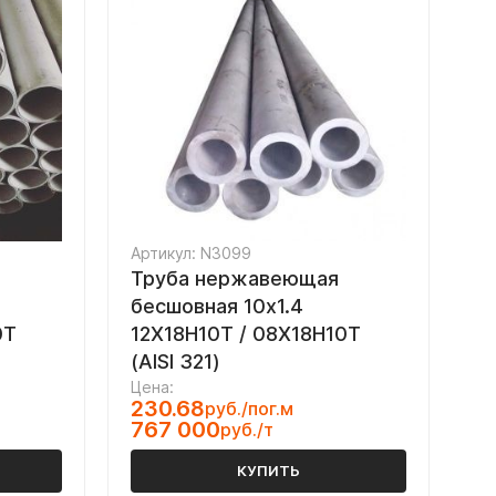
Артикул: N3099
Труба нержавеющая
бесшовная 10х1.4
0Т
12Х18Н10Т / 08Х18Н10Т
(AISI 321)
Цена:
230.68
руб./пог.м
767 000
руб./т
КУПИТЬ