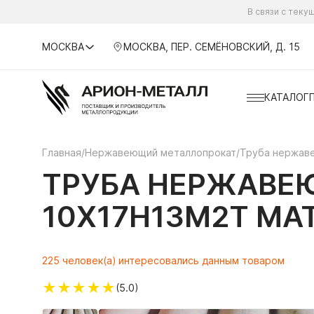
В связи с тек
МОСКВА
МОСКВА, ПЕР. СЕМЁНОВСКИЙ, Д. 15
КАТАЛОГ
Главная
/
Нержавеющий металлопрокат
/
Труба нержав
ТРУБА НЕРЖАВЕ
10Х17Н13М2Т МА
225 человек(а) интересовались данным товаром
★
★
★
★
★
(5.0)