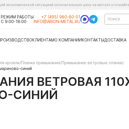
ущей экономической ситуацией окончательную цену на металл уточняйт
РЕЖИМ РАБОТЫ
+7 (495) 980-80-01
С 9:00-18:00
INFO@ARION-METAL.RU
ПРОИЗВОДСТВО
КЛИЕНТАМ
О КОМПАНИИ
КОНТАКТЫ
ДОСТАВКА
ля кровли
/
Планка примыкания
/
Примыкание ветровые планки
/
амариново-синий
НИЯ ВЕТРОВАЯ 110Х
О-СИНИЙ