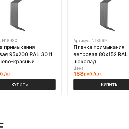
: N18980
Артикул: N18969
а примыкания
Планка примыкания
вая 95х200 RAL 3011
ветровая 80х152 RAL
нево-красный
шоколад
Цена:
188
б./шт.
руб./шт.
КУПИТЬ
КУПИТЬ
Е