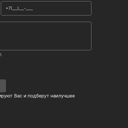
х
У
ируют Вас и подберут наилучшее