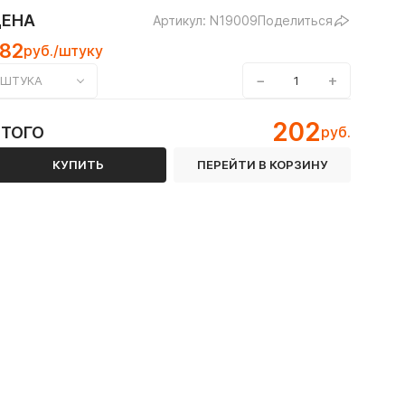
ЦЕНА
Артикул: N19009
Поделиться
182
руб./штуку
−
+
ШТУКА
202
ИТОГО
руб.
КУПИТЬ
ПЕРЕЙТИ В КОРЗИНУ