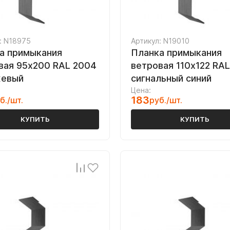
: N18975
Артикул: N19010
а примыкания
Планка примыкания
вая 95х200 RAL 2004
ветровая 110х122 RA
жевый
сигнальный синий
Цена:
183
б./шт.
руб./шт.
КУПИТЬ
КУПИТЬ