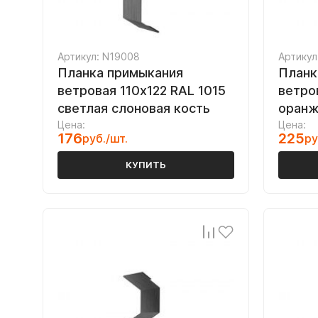
Артикул: N19008
Артикул
Планка примыкания
Планк
ветровая 110х122 RAL 1015
ветро
светлая слоновая кость
оран
Цена:
Цена:
176
225
руб./шт.
ру
КУПИТЬ