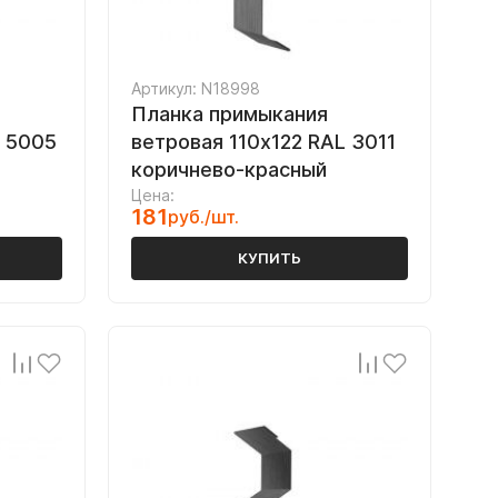
Артикул: N18998
Планка примыкания
L 5005
ветровая 110х122 RAL 3011
коричнево-красный
Цена:
181
руб./шт.
КУПИТЬ