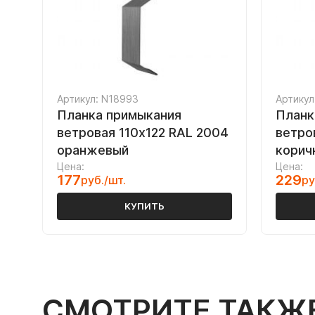
Артикул: N18993
Артикул
Планка примыкания
Планк
ветровая 110х122 RAL 2004
ветро
оранжевый
корич
Цена:
Цена:
177
229
руб./шт.
ру
КУПИТЬ
СМОТРИТЕ ТАКЖ