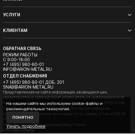
УСЛУГИ
КЛИЕНТАМ
ОБРАТНАЯ СВЯЗЬ
РЕЖИМ РАБОТЫ
С 9:00-18:00
+7 (495) 980-80-01
INFO@ARION-METAL.RU
ОТДЕЛ СНАБЖЕНИЯ
+7 (495) 980-80-01 ДОБ. 201
SNAB@ARION-METAL.RU
Представленная на сайте информация, касающаяся цен,
характеристик и наличия носит исключительно информационный
характер и не является публичной офертой (Статья 437(2) ГК РФ).
На нашем сайте мы используем cookie-файлы и
ООО "Арион-Металл" © 2020 - 2026 Все права защищены.
рекомендательные технологии.
Копирование материалов преследуется по закону (Статья 146 УК
ПОНЯТНО
РФ).
Разработка и seo-продвижение Mary Project
Узнать подробнее
Cпособы оплаты