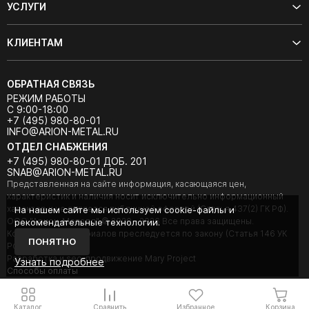
УСЛУГИ
КЛИЕНТАМ
ОБРАТНАЯ СВЯЗЬ
РЕЖИМ РАБОТЫ
С 9:00-18:00
+7 (495) 980-80-01
INFO@ARION-METAL.RU
ОТДЕЛ СНАБЖЕНИЯ
+7 (495) 980-80-01 ДОБ. 201
SNAB@ARION-METAL.RU
Представленная на сайте информация, касающаяся цен,
характеристик и наличия носит исключительно информационный
характер и не является публичной офертой (Статья 437(2) ГК РФ).
На нашем сайте мы используем cookie-файлы и
ООО "Арион-Металл" © 2020 - 2026 Все права защищены.
рекомендательные технологии.
Копирование материалов преследуется по закону (Статья 146 УК
ПОНЯТНО
РФ).
Разработка и seo-продвижение Mary Project
Узнать подробнее
Cпособы оплаты
Каталог
Сравнить
Избранное
Корзина