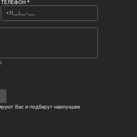
ТЕЛЕФОН *
х
У
ируют Вас и подберут наилучшее