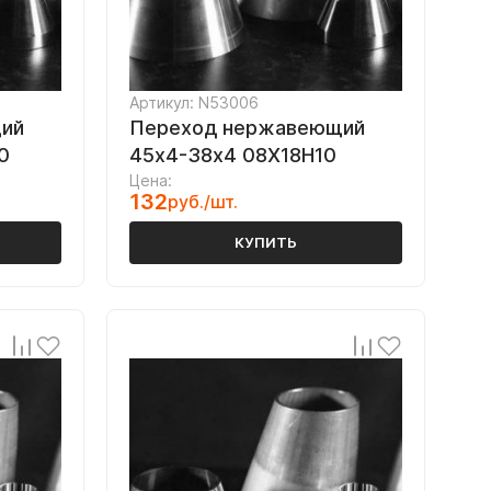
Артикул: N53006
ий
Переход нержавеющий
0
45х4-38х4 08Х18Н10
Цена:
132
руб./шт.
КУПИТЬ