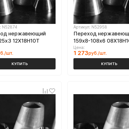
: N52874
Артикул: N52958
ход нержавеющий
Переход нержавеющ
25х3 12Х18Н10Т
159х8-108х6 08Х18Н1
Цена:
1 273
б./шт.
руб./шт.
КУПИТЬ
КУПИТЬ