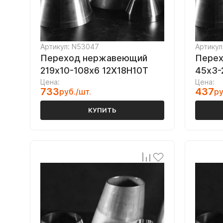
Артикул: N53047
Артикул
Переход нержавеющий
Пере
219х10-108х6 12Х18Н10Т
45х3-
Цена:
Цена:
733
437
руб./шт.
ру
КУПИТЬ