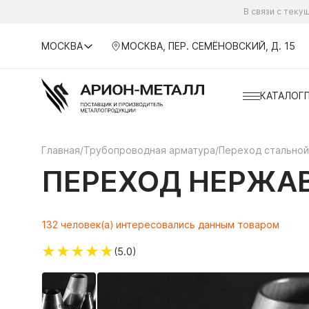
В связи с тек
МОСКВА
МОСКВА, ПЕР. СЕМЁНОВСКИЙ, Д. 15
КАТАЛОГ
Главная
/
Трубопроводная арматура
/
Переход стальной
ПЕРЕХОД НЕРЖАВ
132 человек(а) интересовались данным товаром
★
★
★
★
★
(5.0)