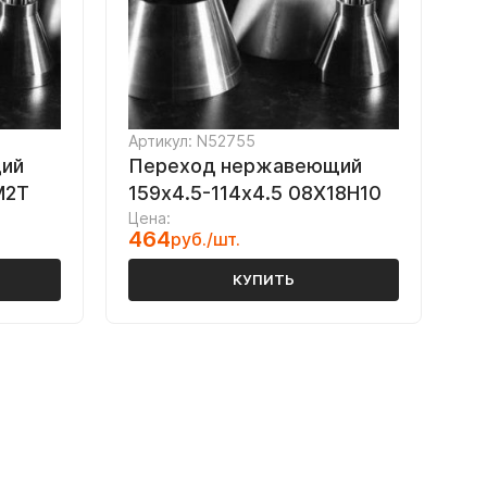
Артикул: N52755
ий
Переход нержавеющий
М2Т
159х4.5-114х4.5 08Х18Н10
Цена:
464
руб./шт.
КУПИТЬ