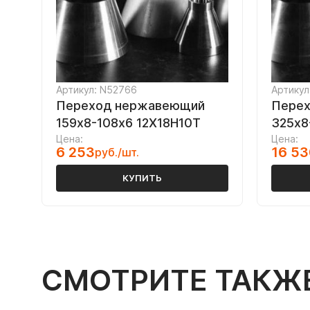
Артикул: N52766
Артикул
Переход нержавеющий
Пере
159х8-108х6 12Х18Н10Т
325х8
Цена:
Цена:
6 253
16 53
руб./шт.
КУПИТЬ
СМОТРИТЕ ТАКЖ