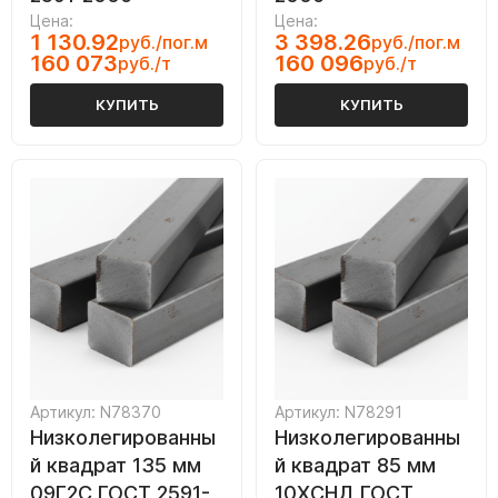
Цена:
Цена:
1 130.92
3 398.26
руб./пог.м
руб./пог.м
160 073
160 096
руб./т
руб./т
КУПИТЬ
КУПИТЬ
Артикул: N78370
Артикул: N78291
Низколегированны
Низколегированны
й квадрат 135 мм
й квадрат 85 мм
09Г2С ГОСТ 2591-
10ХСНД ГОСТ