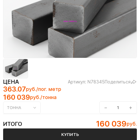
ЦЕНА
Артикул: N78345
Поделиться
363.07
руб./пог. метр
160 039
руб./тонна
−
+
ТОННА
160 039
ИТОГО
руб.
КУПИТЬ