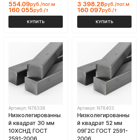
554.09
3 398.28
руб./пог.м
руб./пог.м
160 055
160 097
руб./т
руб./т
КУПИТЬ
КУПИТЬ
Артикул: N78338
Артикул: N78403
Низколегированны
Низколегированны
й квадрат 30 мм
й квадрат 52 мм
10ХСНД ГОСТ
09Г2С ГОСТ 2591-
2591-2006
2006