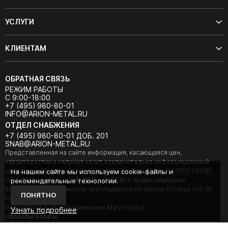
УСЛУГИ
КЛИЕНТАМ
ОБРАТНАЯ СВЯЗЬ
РЕЖИМ РАБОТЫ
С 9:00-18:00
+7 (495) 980-80-01
INFO@ARION-METAL.RU
ОТДЕЛ СНАБЖЕНИЯ
+7 (495) 980-80-01 ДОБ. 201
SNAB@ARION-METAL.RU
Представленная на сайте информация, касающаяся цен,
характеристик и наличия носит исключительно информационный
характер и не является публичной офертой (Статья 437(2) ГК РФ).
На нашем сайте мы используем cookie-файлы и
ООО "Арион-Металл" © 2020 - 2026 Все права защищены.
рекомендательные технологии.
Копирование материалов преследуется по закону (Статья 146 УК
ПОНЯТНО
РФ).
Разработка и seo-продвижение Mary Project
Узнать подробнее
Cпособы оплаты