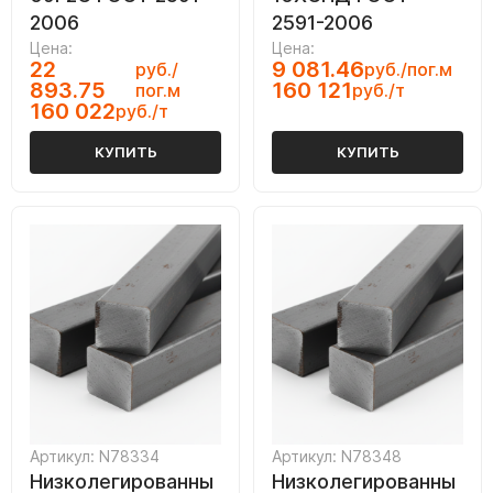
2006
2591-2006
Цена:
Цена:
22
9 081.46
руб./
руб./пог.м
893.75
160 121
пог.м
руб./т
160 022
руб./т
КУПИТЬ
КУПИТЬ
Артикул: N78334
Артикул: N78348
Низколегированны
Низколегированны