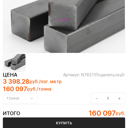
ЦЕНА
Артикул: N78311
Поделиться
3 398.28
руб./пог. метр
160 097
руб./тонна
−
+
ТОННА
160 097
ИТОГО
руб.
КУПИТЬ