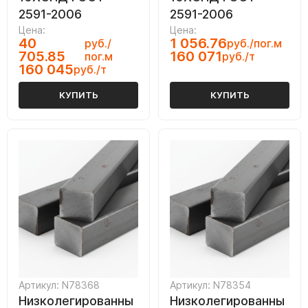
2591-2006
2591-2006
Цена:
Цена:
40
1 056.76
руб./
руб./пог.м
705.85
160 071
пог.м
руб./т
160 045
руб./т
КУПИТЬ
КУПИТЬ
Артикул: N78368
Артикул: N78354
Низколегированны
Низколегированны