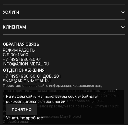
УСЛУГИ
КЛИЕНТАМ
ОБРАТНАЯ СВЯЗЬ
РЕЖИМ РАБОТЫ
С 9:00-18:00
+7 (495) 980-80-01
INFO@ARION-METAL.RU
ОТДЕЛ СНАБЖЕНИЯ
+7 (495) 980-80-01 ДОБ. 201
SNAB@ARION-METAL.RU
Представленная на сайте информация, касающаяся цен,
характеристик и наличия носит исключительно информационный
характер и не является публичной офертой (Статья 437(2) ГК РФ).
На нашем сайте мы используем cookie-файлы и
ООО "Арион-Металл" © 2020 - 2026 Все права защищены.
рекомендательные технологии.
Копирование материалов преследуется по закону (Статья 146 УК
ПОНЯТНО
РФ).
Разработка и seo-продвижение Mary Project
Узнать подробнее
Cпособы оплаты