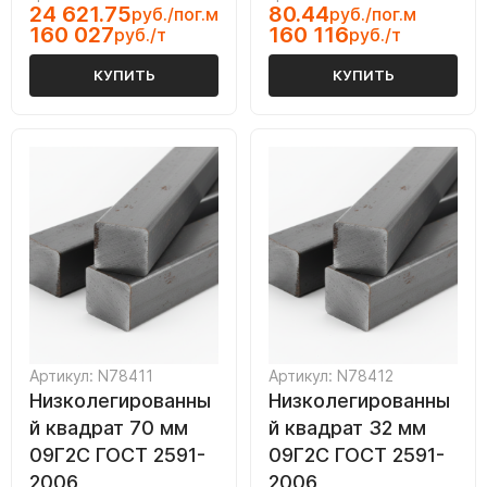
24 621.75
80.44
руб./пог.м
руб./пог.м
160 027
160 116
руб./т
руб./т
КУПИТЬ
КУПИТЬ
Артикул: N78411
Артикул: N78412
Низколегированны
Низколегированны
й квадрат 70 мм
й квадрат 32 мм
09Г2С ГОСТ 2591-
09Г2С ГОСТ 2591-
2006
2006