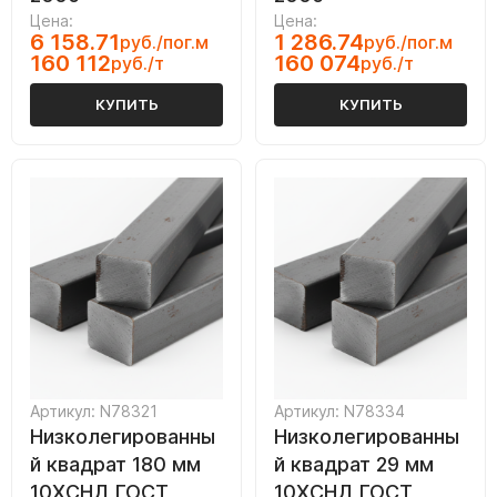
Цена:
Цена:
6 158.71
1 286.74
руб./пог.м
руб./пог.м
160 112
160 074
руб./т
руб./т
КУПИТЬ
КУПИТЬ
Артикул: N78321
Артикул: N78334
Низколегированны
Низколегированны
й квадрат 180 мм
й квадрат 29 мм
10ХСНД ГОСТ
10ХСНД ГОСТ