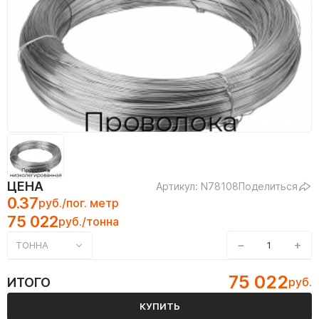
ЦЕНА
Артикул: N78108
Поделиться
0.37
руб./пог. метр
75 022
руб./тонна
−
+
ТОННА
75 022
ИТОГО
руб.
КУПИТЬ