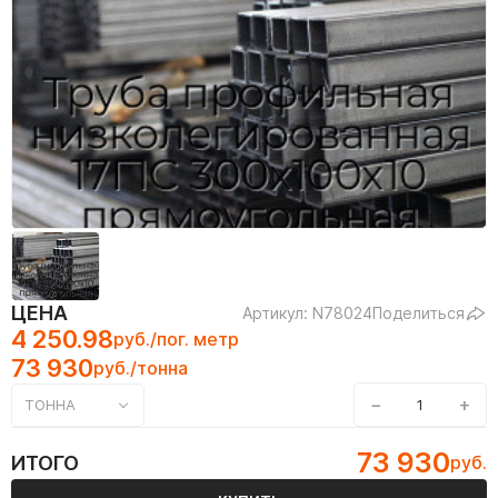
ЦЕНА
Артикул: N78024
Поделиться
4 250.98
руб./пог. метр
73 930
руб./тонна
−
+
ТОННА
73 930
ИТОГО
руб.