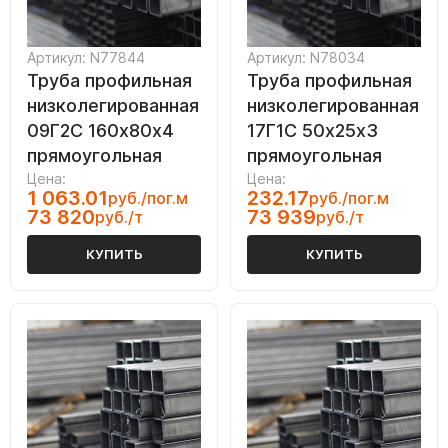
Артикул: N77844
Артикул: N78034
Труба профильная
Труба профильная
низколегированная
низколегированная
09Г2С 160х80х4
17Г1С 50х25х3
прямоугольная
прямоугольная
Цена:
Цена:
1 063.01
232.17
руб./пог.м
руб./пог.м
73 820
73 939
руб./т
руб./т
КУПИТЬ
КУПИТЬ