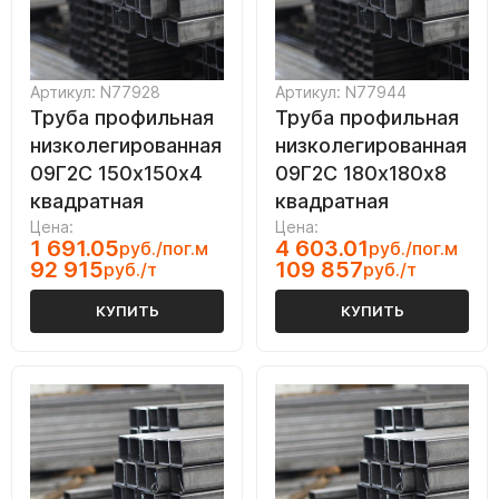
Артикул: N77928
Артикул: N77944
Труба профильная
Труба профильная
низколегированная
низколегированная
09Г2С 150х150х4
09Г2С 180х180х8
квадратная
квадратная
Цена:
Цена:
1 691.05
4 603.01
руб./пог.м
руб./пог.м
92 915
109 857
руб./т
руб./т
КУПИТЬ
КУПИТЬ