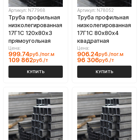
Артикул: N77968
Артикул: N78052
Труба профильная
Труба профильная
низколегированная
низколегированная
17Г1С 120х80х3
17Г1С 80х80х4
прямоугольная
квадратная
Цена:
Цена:
999.74
906.24
руб./пог.м
руб./пог.м
109 862
96 306
руб./т
руб./т
КУПИТЬ
КУПИТЬ