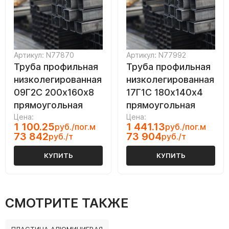
Артикул: N77870
Артикул: N77992
Труба профильная
Труба профильная
низколегированная
низколегированная
09Г2С 200х160х8
17Г1С 180х140х4
прямоугольная
прямоугольная
Цена:
Цена:
1 100.25
1 441.13
руб./пог.м
руб./пог.м
73 842
73 904
руб./т
руб./т
КУПИТЬ
КУПИТЬ
СМОТРИТЕ ТАКЖЕ