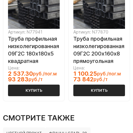
Артикул: N77941
Артикул: N77870
Труба профильная
Труба профильная
низколегированная
низколегированная
09Г2С 180х180х5
09Г2С 200х160х8
квадратная
прямоугольная
Цена:
Цена:
2 537.30
1 100.25
руб./пог.м
руб./пог.м
93 283
73 842
руб./т
руб./т
КУПИТЬ
КУПИТЬ
СМОТРИТЕ ТАКЖЕ