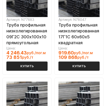
Артикул: N77883
Артикул: N78047
Труба профильная
Труба профильная
низколегированная
низколегированная
09Г2С 300х100х10
17Г1С 60х60х5
прямоугольная
квадратная
Цена:
Цена:
4 246.43
919.60
руб./пог.м
руб./пог.м
73 851
109 868
руб./т
руб./т
КУПИТЬ
КУПИТЬ