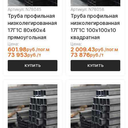
Артикул: N78045
Артикул: N78058
Труба профильная
Труба профильная
низколегированная
низколегированная
17Г1С 80х60х4
17Г1С 100х100х10
прямоугольная
квадратная
Цена:
Цена:
601.98
2 009.43
руб./пог.м
руб./пог.м
73 953
73 876
руб./т
руб./т
КУПИТЬ
КУПИТЬ