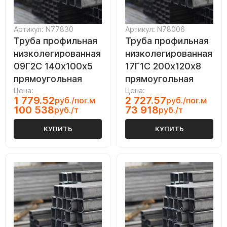
Артикул: N77830
Артикул: N78006
Труба профильная
Труба профильная
низколегированная
низколегированная
09Г2С 140х100х5
17Г1С 200х120х8
прямоугольная
прямоугольная
Цена:
Цена:
1 779.52
2 727.57
руб./пог.м
руб./пог.м
100 538
73 918
руб./т
руб./т
КУПИТЬ
КУПИТЬ