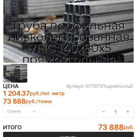
ЦЕНА
Артикул: N77973
Поделиться
1 204.37
руб./пог. метр
73 888
руб./тонна
−
+
ТОННА
73 888
ИТОГО
руб.