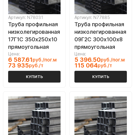
Артикул: N78031
Артикул: N77885
Труба профильная
Труба профильная
низколегированная
низколегированная
17Г1С 350х250х10
09Г2С 300х100х8
прямоугольная
прямоугольная
Цена:
Цена:
6 587.61
5 396.50
руб./пог.м
руб./пог.м
73 935
115 064
руб./т
руб./т
КУПИТЬ
КУПИТЬ