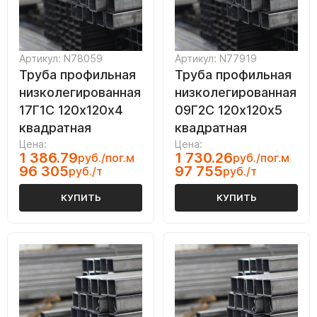
Артикул: N78059
Артикул: N77919
Труба профильная
Труба профильная
низколегированная
низколегированная
17Г1С 120х120х4
09Г2С 120х120х5
квадратная
квадратная
Цена:
Цена:
1 386.79
1 730.26
руб./пог.м
руб./пог.м
96 305
97 755
руб./т
руб./т
КУПИТЬ
КУПИТЬ