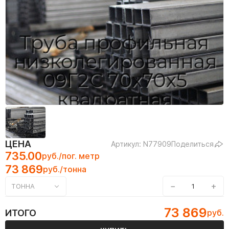
ЦЕНА
Артикул: N77909
Поделиться
735.00
руб./пог. метр
73 869
руб./тонна
−
+
ТОННА
73 869
ИТОГО
руб.