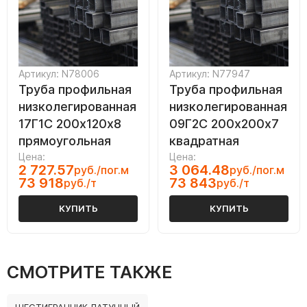
Артикул: N78006
Артикул: N77947
Труба профильная
Труба профильная
низколегированная
низколегированная
17Г1С 200х120х8
09Г2С 200х200х7
прямоугольная
квадратная
Цена:
Цена:
2 727.57
3 064.48
руб./пог.м
руб./пог.м
73 918
73 843
руб./т
руб./т
КУПИТЬ
КУПИТЬ
СМОТРИТЕ ТАКЖЕ