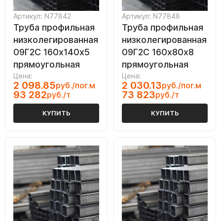
Артикул: N77842
Артикул: N77848
Труба профильная
Труба профильная
низколегированная
низколегированная
09Г2С 160х140х5
09Г2С 160х80х8
прямоугольная
прямоугольная
Цена:
Цена:
2 098.85
2 030.13
руб./пог.м
руб./пог.м
93 282
73 823
руб./т
руб./т
КУПИТЬ
КУПИТЬ