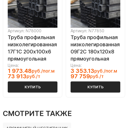
Артикул: N78000
Артикул: N77850
Труба профильная
Труба профильная
низколегированная
низколегированная
17Г1С 200х100х6
09Г2С 180х120х8
прямоугольная
прямоугольная
Цена:
Цена:
1 973.48
3 353.13
руб./пог.м
руб./пог.м
73 913
97 759
руб./т
руб./т
КУПИТЬ
КУПИТЬ
СМОТРИТЕ ТАКЖЕ