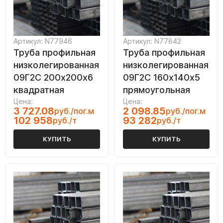
Артикул: N77946
Артикул: N77842
Труба профильная
Труба профильная
низколегированная
низколегированная
09Г2С 200х200х6
09Г2С 160х140х5
квадратная
прямоугольная
Цена:
Цена:
3 727.08
2 098.85
руб./пог.м
руб./пог.м
102 958
93 282
руб./т
руб./т
КУПИТЬ
КУПИТЬ