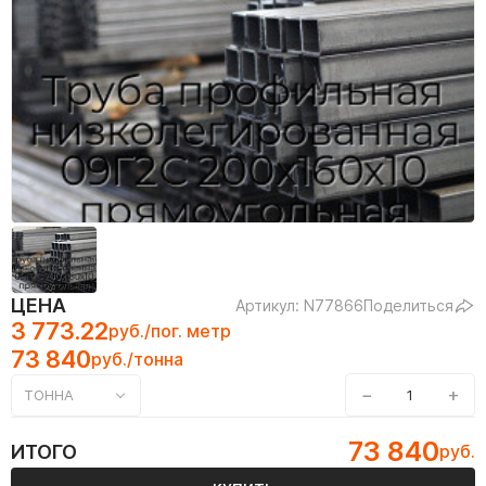
ЦЕНА
Артикул: N77866
Поделиться
3 773.22
руб./пог. метр
73 840
руб./тонна
−
+
ТОННА
73 840
ИТОГО
руб.