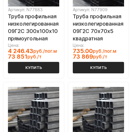
Артикул: N77883
Артикул: N77909
Труба профильная
Труба профильная
низколегированная
низколегированная
09Г2С 300х100х10
09Г2С 70х70х5
прямоугольная
квадратная
Цена:
Цена:
4 246.43
735.00
руб./пог.м
руб./пог.м
73 851
73 869
руб./т
руб./т
КУПИТЬ
КУПИТЬ