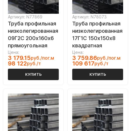
Артикул: N77869
Артикул: N78073
Труба профильная
Труба профильная
низколегированная
низколегированная
09Г2С 200х160х6
17Г1С 150х150х8
прямоугольная
квадратная
Цена:
Цена:
3 179.15
3 759.86
руб./пог.м
руб./пог.м
98 122
109 617
руб./т
руб./т
КУПИТЬ
КУПИТЬ