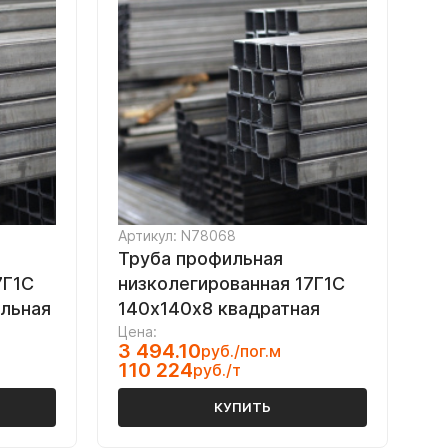
Артикул: N78068
Труба профильная
7Г1С
низколегированная 17Г1С
ольная
140х140х8 квадратная
Цена:
3 494.10
руб./пог.м
110 224
руб./т
КУПИТЬ