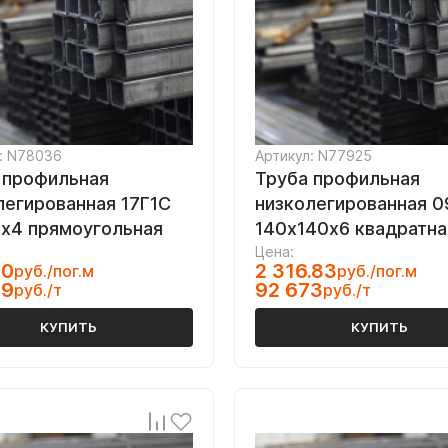
: N78036
Артикул: N77925
 профильная
Труба профильная
легированная 17Г1С
низколегированная 0
х4 прямоугольная
140х140х6 квадратна
Цена:
30
2 316.83
руб./пог.м
руб./пог.м
59
92 673
руб./т
руб./т
КУПИТЬ
КУПИТЬ