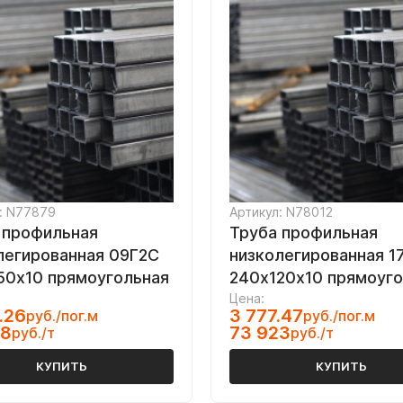
: N77879
Артикул: N78012
 профильная
Труба профильная
легированная 09Г2С
низколегированная 1
50х10 прямоугольная
240х120х10 прямоуг
Цена:
.26
3 777.47
руб./пог.м
руб./пог.м
48
73 923
руб./т
руб./т
КУПИТЬ
КУПИТЬ