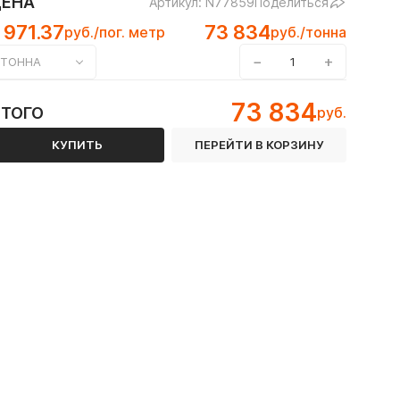
ЦЕНА
Артикул: N77859
Поделиться
 971.37
73 834
руб./пог. метр
руб./тонна
−
+
ТОННА
73 834
ИТОГО
руб.
СТ 30245-2003 / ГОСТ 8639-82 / ГОСТ Р 54157-2010
КУПИТЬ
ПЕРЕЙТИ В КОРЗИНУ