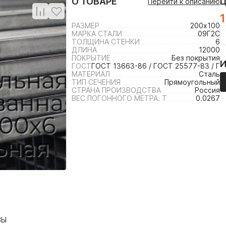
О ТОВАРЕ
Перейти к описанию
1
РАЗМЕР
200х100
МАРКА СТАЛИ
09Г2С
ТОЛЩИНА СТЕНКИ
6
ДЛИНА
12000
ПОКРЫТИЕ
Без покрытия
ГОСТ
ГОСТ 13663-86 / ГОСТ 25577-83 / ГО
МАТЕРИАЛ
Сталь
ТИП СЕЧЕНИЯ
Прямоугольный
СТРАНА ПРОИЗВОДСТВА
Россия
ВЕС ПОГОННОГО МЕТРА. Т
0.0267
ВЫ