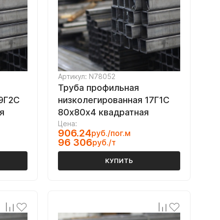
Артикул: N78052
Труба профильная
9Г2С
низколегированная 17Г1С
я
80х80х4 квадратная
Цена:
906.24
руб./пог.м
96 306
руб./т
КУПИТЬ