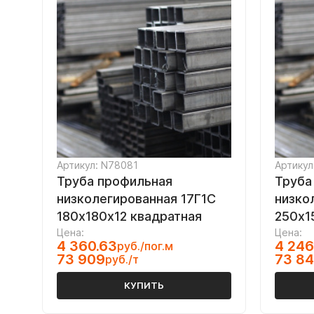
Артикул: N78081
Артикул
Труба профильная
Труба
низколегированная 17Г1С
низко
180х180х12 квадратная
250х1
Цена:
Цена:
4 360.63
4 246
руб./пог.м
73 909
73 8
руб./т
КУПИТЬ