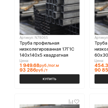
Артикул: N78065
Артикул
Труба профильная
Труба
низколегированная 17Г1С
низко
140х140х5 квадратная
60х30
Цена:
Цена:
1 949.68
454.
руб./пог.м
93 286
90 8
руб./т
КУПИТЬ