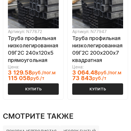
Артикул: N77872
Артикул: N77947
Труба профильная
Труба профильная
низколегированная
низколегированная
09Г2С 240х120х5
09Г2С 200х200х7
прямоугольная
квадратная
Цена:
Цена:
3 129.58
3 064.48
руб./пог.м
руб./пог.м
115 058
73 843
руб./т
руб./т
КУПИТЬ
КУПИТЬ
СМОТРИТЕ ТАКЖЕ