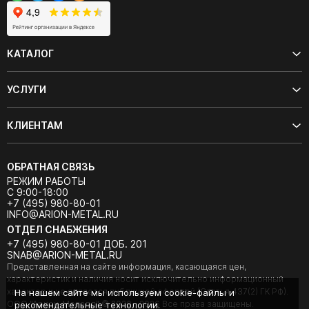
КАТАЛОГ
УСЛУГИ
КЛИЕНТАМ
ОБРАТНАЯ СВЯЗЬ
РЕЖИМ РАБОТЫ
С 9:00-18:00
+7 (495) 980-80-01
INFO@ARION-METAL.RU
ОТДЕЛ СНАБЖЕНИЯ
+7 (495) 980-80-01 ДОБ. 201
SNAB@ARION-METAL.RU
Представленная на сайте информация, касающаяся цен,
характеристик и наличия носит исключительно информационный
характер и не является публичной офертой (Статья 437(2) ГК РФ).
На нашем сайте мы используем cookie-файлы и
ООО "Арион-Металл" © 2020 - 2026 Все права защищены.
рекомендательные технологии.