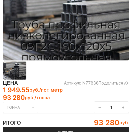
ЦЕНА
Артикул: N77838
Поделиться
1 949.55
руб./пог. метр
93 280
руб./тонна
−
+
ТОННА
93 280
ИТОГО
руб.