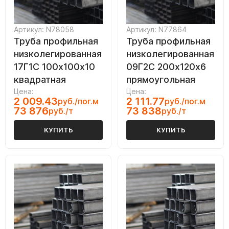
Артикул: N78058
Артикул: N77864
Труба профильная
Труба профильная
низколегированная
низколегированная
17Г1С 100х100х10
09Г2С 200х120х6
квадратная
прямоугольная
Цена:
Цена:
2 009.43
2 111.77
руб./пог.м
руб./пог.м
73 876
73 838
руб./т
руб./т
КУПИТЬ
КУПИТЬ