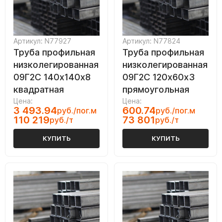
Артикул: N77927
Артикул: N77824
Труба профильная
Труба профильная
низколегированная
низколегированная
09Г2С 140х140х8
09Г2С 120х60х3
квадратная
прямоугольная
Цена:
Цена:
3 493.94
600.74
руб./пог.м
руб./пог.м
110 219
73 801
руб./т
руб./т
КУПИТЬ
КУПИТЬ