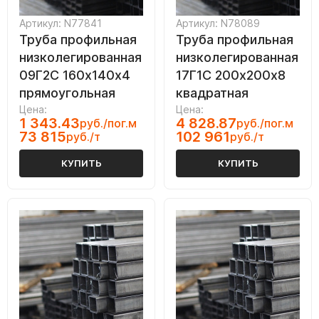
Артикул: N77841
Артикул: N78089
Труба профильная
Труба профильная
низколегированная
низколегированная
09Г2С 160х140х4
17Г1С 200х200х8
прямоугольная
квадратная
Цена:
Цена:
1 343.43
4 828.87
руб./пог.м
руб./пог.м
73 815
102 961
руб./т
руб./т
КУПИТЬ
КУПИТЬ