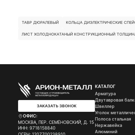
ТАВР ДЮРАЛЕВЫЙ
КОЛЬЦА ДИЭЛЕКТРИЧЕСКИЕ СПЕЙ
ЛИСТ ХОЛОДНОКАТАНЫЙ КОНСТРУКЦИОННЫЙ ТОЛЩИНА
КАТАЛОГ
Арматура
Двутавровая балк
ЗАКАЗАТЬ ЗВОНОК
Швеллер
Уголок металличе
ОФИС:
Полоса стальная
МОСКВА, ПЕР. СЕМЁНОВСКИЙ, Д. 15
Нержавейка
ИНН: 9718158840
Алюминий
ОГРН: 1207700238910