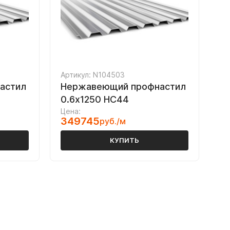
Артикул: N104503
астил
Нержавеющий профнастил
0.6х1250 НС44
Цена:
349745
руб./м
КУПИТЬ