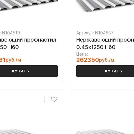
: N104519
Артикул: N104537
веющий профнастил
Нержавеющий профн
250 Н60
0.45х1250 Н60
Цена:
61
262350
руб./м
руб./м
КУПИТЬ
КУПИТЬ