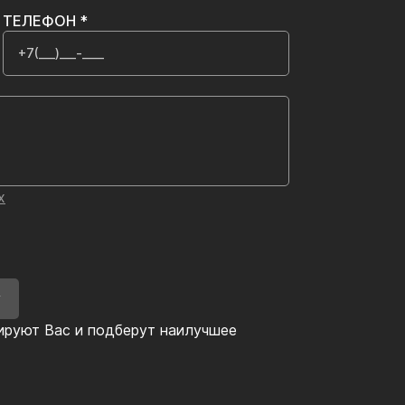
ТЕЛЕФОН *
х
У
ируют Вас и подберут наилучшее