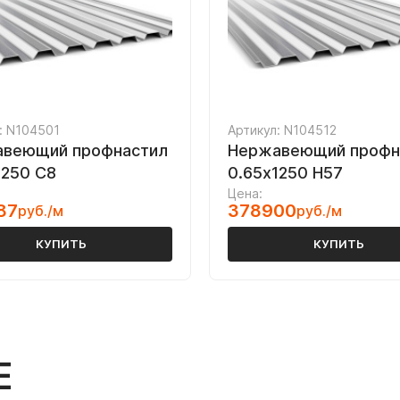
: N104501
Артикул: N104512
веющий профнастил
Нержавеющий профн
1250 С8
0.65х1250 Н57
Цена:
87
378900
руб./м
руб./м
КУПИТЬ
КУПИТЬ
Е