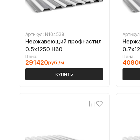
Артикул: N104538
Артикул
Нержавеющий профнастил
Нержа
0.5х1250 Н60
0.7х1
Цена:
Цена:
291420
4080
руб./м
КУПИТЬ