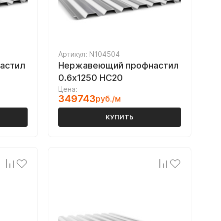
Артикул: N104504
астил
Нержавеющий профнастил
0.6х1250 НС20
Цена:
349743
руб./м
КУПИТЬ