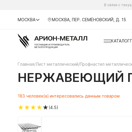
В связи с тек
МОСКВА
МОСКВА, ПЕР. СЕМЁНОВСКИЙ, Д. 15
КАТАЛОГ
Главная
/
Лист металлический
/
Профнастил металличес
НЕРЖАВЕЮЩИЙ П
183 человек(а) интересовались данным товаром
★
★
★
★
★
(4.5)