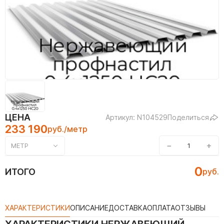
ЦЕНА
Артикул: N104529
Поделиться
233 190
руб./метр
−
+
МЕТР
0
ИТОГО
руб.
ХАРАКТЕРИСТИКИ
ОПИСАНИЕ
ДОСТАВКА
ОПЛАТА
ОТЗЫВЫ