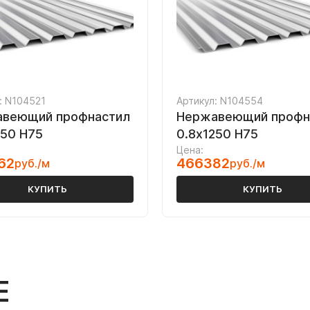
: N104521
Артикул: N104554
веющий профнастил
Нержавеющий профн
250 Н75
0.8х1250 Н75
Цена:
62
466382
руб./м
руб./м
КУПИТЬ
КУПИТЬ
Е