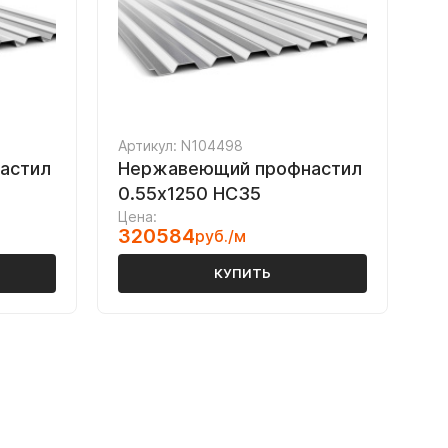
Артикул: N104498
астил
Нержавеющий профнастил
0.55х1250 НС35
Цена:
320584
руб./м
КУПИТЬ