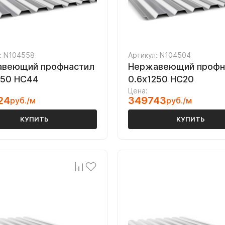
: N104558
Артикул: N104504
веющий профнастил
Нержавеющий профн
250 НС44
0.6х1250 НС20
Цена:
24
349743
руб./м
руб./м
КУПИТЬ
КУПИТЬ