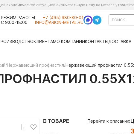
ущей экономической ситуацией окончательную цену на металл уточняйт
РЕЖИМ РАБОТЫ
+7 (495) 980-80-01
С 9:00-18:00
INFO@ARION-METAL.RU
ПРОИЗВОДСТВО
КЛИЕНТАМ
О КОМПАНИИ
КОНТАКТЫ
ДОСТАВКА
кий
/
Нержавеющий профнастил
/
Нержавеющий профнастил 0.55
РОФНАСТИЛ 0.55Х12
О ТОВАРЕ
Перейти к описанию