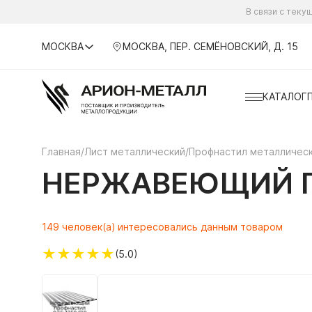
В связи с тек
МОСКВА
МОСКВА, ПЕР. СЕМЁНОВСКИЙ, Д. 15
КАТАЛОГ
Главная
/
Лист металлический
/
Профнастил металличес
НЕРЖАВЕЮЩИЙ П
149 человек(а) интересовались данным товаром
★
★
★
★
★
(5.0)