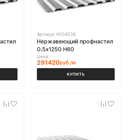
Артикул: N104538
астил
Нержавеющий профнастил
0.5х1250 Н60
Цена:
291420
руб./м
КУПИТЬ