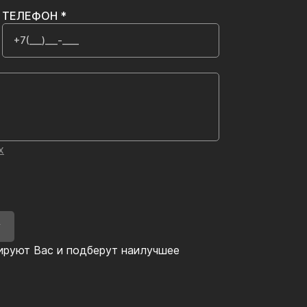
ТЕЛЕФОН *
х
У
ируют Вас и подберут наилучшее