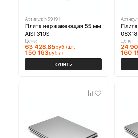
Артикул: N59191
Артикул
Плита нержавеющая 55 мм
Плита
AISI 310S
08Х18
Цена:
Цена:
63 428.85
24 90
руб./шт.
150 163
160 1
руб./т
КУПИТЬ