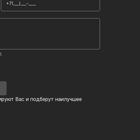
х
У
ируют Вас и подберут наилучшее