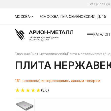
В связи с тек
МОСКВА
МОСКВА, ПЕР. СЕМЁНОВСКИЙ, Д. 15
КАТАЛОГ
Главная
/
Лист металлический
/
Плита металлическая
/
Не
ПЛИТА НЕРЖАВЕЮ
151 человек(а) интересовались данным товаром
★
★
★
★
★
(5.0)