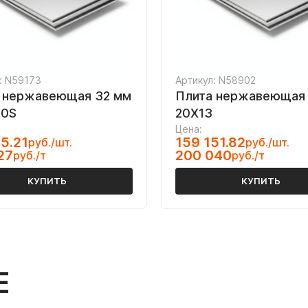
: N59173
Артикул: N58902
 нержавеющая 32 мм
Плита нержавеющая
10S
20Х13
Цена:
5.21
159 151.82
руб./шт.
руб./шт.
27
200 040
руб./т
руб./т
КУПИТЬ
КУПИТЬ
Е