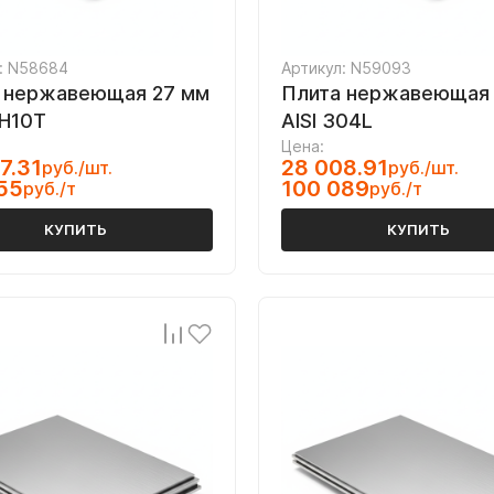
: N58684
Артикул: N59093
 нержавеющая 27 мм
Плита нержавеющая 
Н10Т
AISI 304L
Цена:
7.31
28 008.91
руб./шт.
руб./шт.
55
100 089
руб./т
руб./т
КУПИТЬ
КУПИТЬ