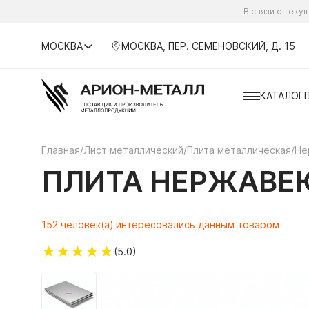
В связи с тек
МОСКВА
МОСКВА, ПЕР. СЕМЁНОВСКИЙ, Д. 15
КАТАЛОГ
Главная
/
Лист металлический
/
Плита металлическая
/
Не
ПЛИТА НЕРЖАВЕЮ
152 человек(а) интересовались данным товаром
★
★
★
★
★
(5.0)