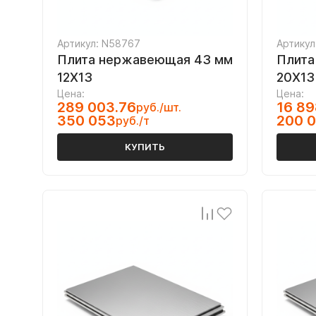
Артикул: N58767
Артикул
Плита нержавеющая 43 мм
Плита
12Х13
20Х13
Цена:
Цена:
289 003.76
16 89
руб./шт.
350 053
200 
руб./т
КУПИТЬ