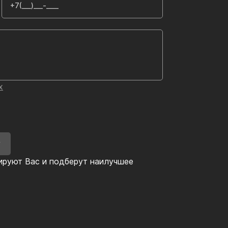
х
У
ируют Вас и подберут наилучшее