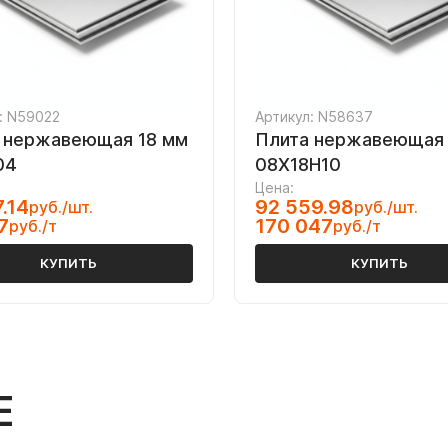
: N59022
Артикул: N58637
 нержавеющая 18 мм
Плита нержавеющая
04
08Х18Н10
Цена:
7.14
92 559.98
руб./шт.
руб./шт.
7
170 047
руб./т
руб./т
КУПИТЬ
КУПИТЬ
Е