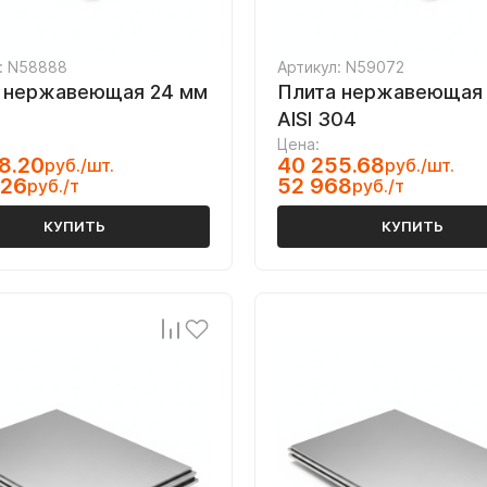
: N58888
Артикул: N59072
 нержавеющая 24 мм
Плита нержавеющая
AISI 304
Цена:
8.20
40 255.68
руб./шт.
руб./шт.
026
52 968
руб./т
руб./т
КУПИТЬ
КУПИТЬ