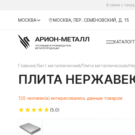
В связи с тек
МОСКВА
МОСКВА, ПЕР. СЕМЁНОВСКИЙ, Д. 15
КАТАЛОГ
Главная
/
Лист металлический
/
Плита металлическая
/
Не
ПЛИТА НЕРЖАВЕЮ
135 человек(а) интересовались данным товаром
★
★
★
★
★
(5.0)