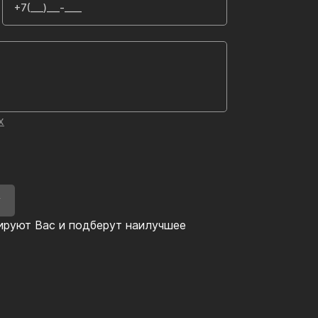
х
У
ируют Вас и подберут наилучшее