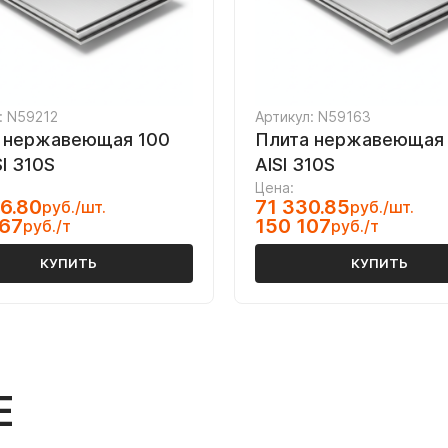
: N59212
Артикул: N59163
 нержавеющая 100
Плита нержавеющая 
I 310S
AISI 310S
Цена:
6.80
71 330.85
руб./шт.
руб./шт.
067
150 107
руб./т
руб./т
КУПИТЬ
КУПИТЬ
Е