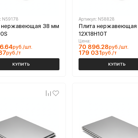
: N59178
Артикул: N58828
 нержавеющая 38 мм
Плита нержавеющая
10S
12Х18Н10Т
Цена:
6.64
70 896.28
руб./шт.
руб./шт.
37
179 031
руб./т
руб./т
КУПИТЬ
КУПИТЬ