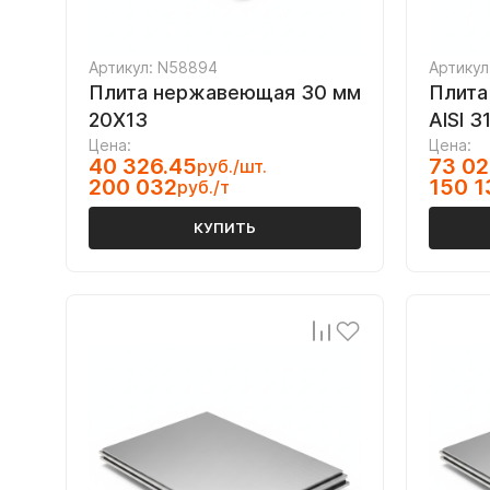
Артикул: N58894
Артикул
Плита нержавеющая 30 мм
Плита
20Х13
AISI 3
Цена:
Цена:
40 326.45
73 02
руб./шт.
200 032
150 1
руб./т
КУПИТЬ