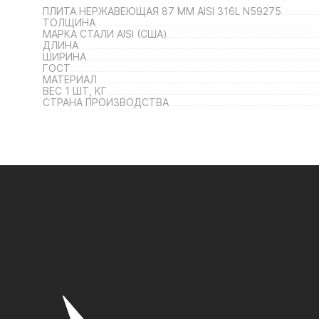
ПЛИТА НЕРЖАВЕЮЩАЯ 87 ММ AISI 316L N59275
ТОЛЩИНА
МАРКА СТАЛИ AISI (США)
ДЛИНА
ШИРИНА
ГОСТ
МАТЕРИАЛ
ВЕС 1 ШТ, КГ
СТРАНА ПРОИЗВОДСТВА