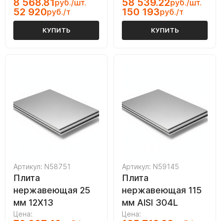
8 568.81
58 539.22
руб./шт.
руб./шт.
52 920
150 193
руб./т
руб./т
КУПИТЬ
КУПИТЬ
Артикул: N58751
Артикул: N59145
Плита
Плита
нержавеющая 25
нержавеющая 115
мм 12Х13
мм AISI 304L
Цена:
Цена: