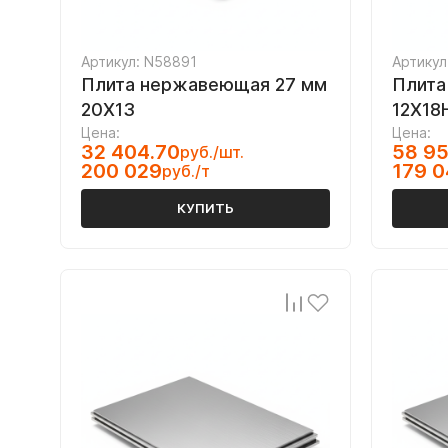
Артикул: N58891
Артикул
Плита нержавеющая 27 мм
Плита
20Х13
12Х18
Цена:
Цена:
32 404.70
58 95
руб./шт.
200 029
179 
руб./т
КУПИТЬ