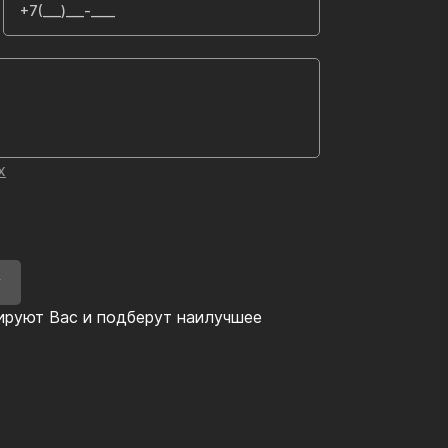
х
У
ируют Вас и подберут наилучшее