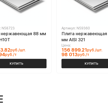
: N58723
Артикул: N59360
 нержавеющая 88 мм
Плита нержавеющая 
Н10Т
мм AISI 321
Цена:
3.82
156 899.21
руб./шт.
руб./шт.
94
98 013
руб./т
руб./т
КУПИТЬ
КУПИТЬ
Е