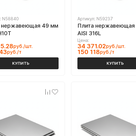
: N58840
Артикул: N59237
 нержавеющая 49 мм
Плита нержавеющая 
Н10Т
AISI 316L
Цена:
5.28
34 371.02
руб./шт.
руб./шт.
043
150 118
руб./т
руб./т
КУПИТЬ
КУПИТЬ