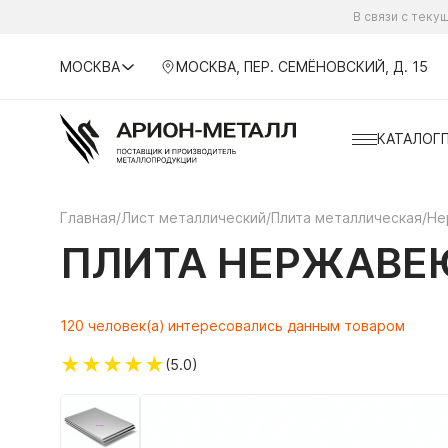
В связи с тек
МОСКВА
МОСКВА, ПЕР. СЕМЁНОВСКИЙ, Д. 15
КАТАЛОГ
Главная
/
Лист металлический
/
Плита металлическая
/
Не
ПЛИТА НЕРЖАВЕЮ
120 человек(а) интересовались данным товаром
★
★
★
★
★
(5.0)