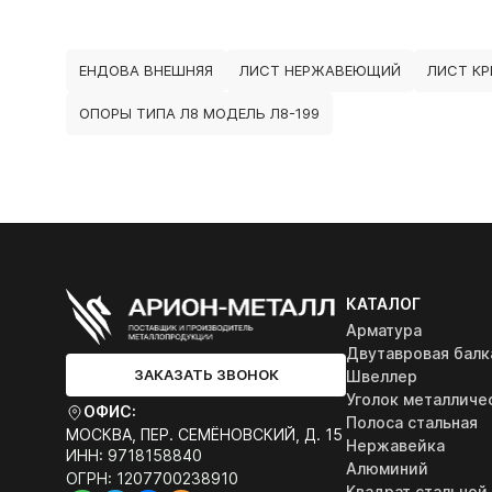
ЕНДОВА ВНЕШНЯЯ
ЛИСТ НЕРЖАВЕЮЩИЙ
ЛИСТ К
ОПОРЫ ТИПА Л8 МОДЕЛЬ Л8-199
КАТАЛОГ
Арматура
Двутавровая балк
ЗАКАЗАТЬ ЗВОНОК
Швеллер
Уголок металличе
ОФИС:
Полоса стальная
МОСКВА, ПЕР. СЕМЁНОВСКИЙ, Д. 15
Нержавейка
ИНН: 9718158840
Алюминий
ОГРН: 1207700238910
Квадрат стальной