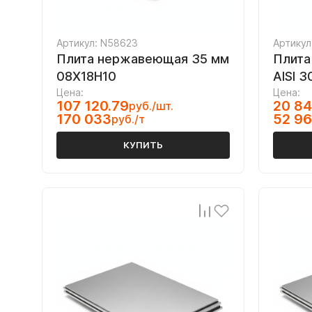
Артикул: N58623
Артикул
Плита нержавеющая 35 мм
Плита
08Х18Н10
AISI 3
Цена:
Цена:
107 120.79
20 84
руб./шт.
170 033
52 96
руб./т
КУПИТЬ