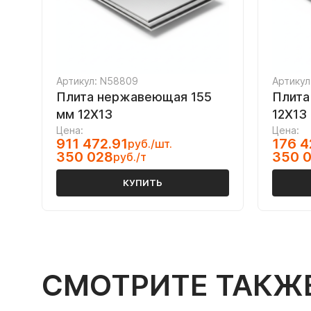
Артикул: N58809
Артикул
Плита нержавеющая 155
Плита
мм 12Х13
12Х13
Цена:
Цена:
911 472.91
176 4
руб./шт.
350 028
350 
руб./т
КУПИТЬ
СМОТРИТЕ ТАКЖ