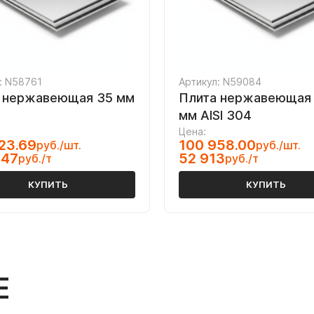
: N58761
Артикул: N59084
 нержавеющая 35 мм
Плита нержавеющая 
мм AISI 304
Цена:
23.69
100 958.00
руб./шт.
руб./шт.
047
52 913
руб./т
руб./т
КУПИТЬ
КУПИТЬ
Е