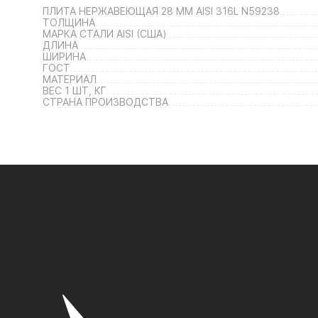
ПЛИТА НЕРЖАВЕЮЩАЯ 28 ММ AISI 316L N59238
ТОЛЩИНА
МАРКА СТАЛИ AISI (США)
ДЛИНА
ШИРИНА
ГОСТ
МАТЕРИАЛ
ВЕС 1 ШТ, КГ
СТРАНА ПРОИЗВОДСТВА