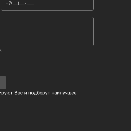
х
У
ируют Вас и подберут наилучшее