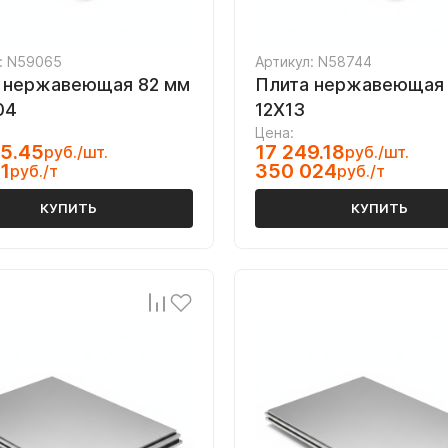
: N59065
Артикул: N58744
 нержавеющая 82 мм
Плита нержавеющая 
04
12Х13
Цена:
5.45
17 249.18
руб./шт.
руб./шт.
1
350 024
руб./т
руб./т
КУПИТЬ
КУПИТЬ