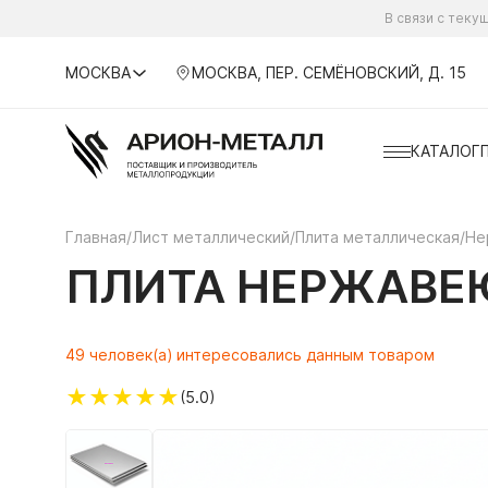
В связи с тек
МОСКВА
МОСКВА, ПЕР. СЕМЁНОВСКИЙ, Д. 15
КАТАЛОГ
Главная
/
Лист металлический
/
Плита металлическая
/
Не
ПЛИТА НЕРЖАВЕЮ
49 человек(а) интересовались данным товаром
★
★
★
★
★
(5.0)