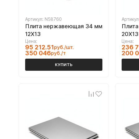
Артикул: N58760
Артикул
Плита нержавеющая 34 мм
Плита
12Х13
20Х13
Цена:
Цена:
95 212.51
236 7
руб./шт.
350 046
200 
руб./т
КУПИТЬ