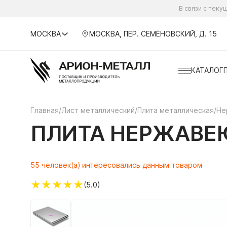
В связи с тек
МОСКВА
МОСКВА, ПЕР. СЕМЁНОВСКИЙ, Д. 15
КАТАЛОГ
Главная
/
Лист металлический
/
Плита металлическая
/
Не
ПЛИТА НЕРЖАВЕЮ
55 человек(а) интересовались данным товаром
★
★
★
★
★
(5.0)