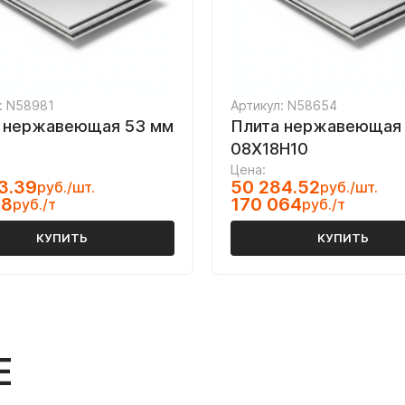
: N58981
Артикул: N58654
 нержавеющая 53 мм
Плита нержавеющая
08Х18Н10
Цена:
3.39
50 284.52
руб./шт.
руб./шт.
68
170 064
руб./т
руб./т
КУПИТЬ
КУПИТЬ
Е