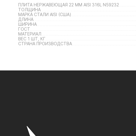
ПЛИТА НЕРЖАВЕЮЩАЯ 22 ММ AISI 316L N59232
ТОЛЩИНА
МАРКА СТАЛИ AISI (США)
ДЛИНА
ШИРИНА
ГОСТ
МАТЕРИАЛ
ВЕС 1 ШТ, КГ
СТРАНА ПРОИЗВОДСТВА