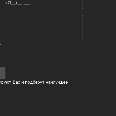
х
У
ируют Вас и подберут наилучшее