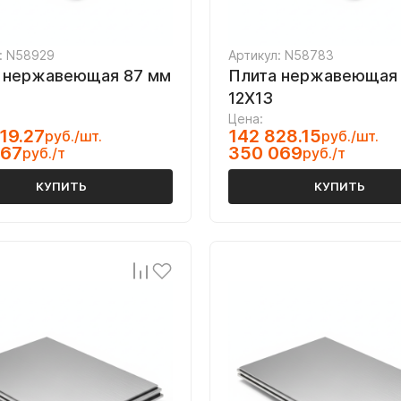
: N58929
Артикул: N58783
 нержавеющая 87 мм
Плита нержавеющая
12Х13
Цена:
19.27
142 828.15
руб./шт.
руб./шт.
067
350 069
руб./т
руб./т
КУПИТЬ
КУПИТЬ