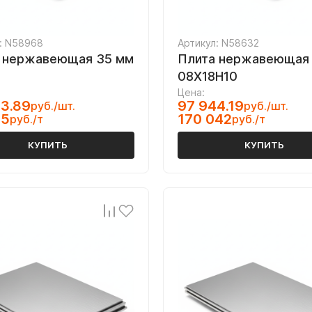
: N58968
Артикул: N58632
 нержавеющая 35 мм
Плита нержавеющая
08Х18Н10
Цена:
3.89
97 944.19
руб./шт.
руб./шт.
55
170 042
руб./т
руб./т
КУПИТЬ
КУПИТЬ