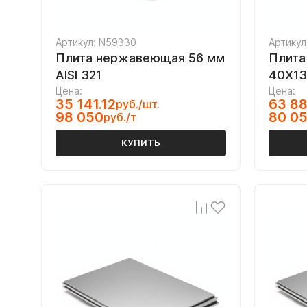
Артикул: N59330
Артикул
Плита нержавеющая 56 мм
Плита
AISI 321
40Х13
Цена:
Цена:
35 141.12
63 88
руб./шт.
98 050
80 0
руб./т
КУПИТЬ