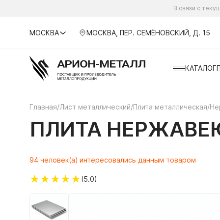
В связи с тек
МОСКВА
МОСКВА, ПЕР. СЕМЁНОВСКИЙ, Д. 15
КАТАЛОГ
Главная
/
Лист металлический
/
Плита металлическая
/
Не
ПЛИТА НЕРЖАВЕЮ
94 человек(а) интересовались данным товаром
★
★
★
★
★
(5.0)