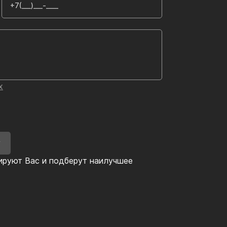
х
У
ируют Вас и подберут наилучшее