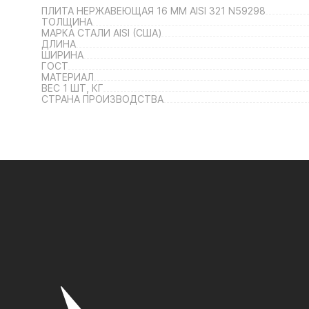
ПЛИТА НЕРЖАВЕЮЩАЯ 16 ММ AISI 321 N59298
ТОЛЩИНА
МАРКА СТАЛИ AISI (США)
ДЛИНА
ШИРИНА
ГОСТ
МАТЕРИАЛ
ВЕС 1 ШТ, КГ
СТРАНА ПРОИЗВОДСТВА