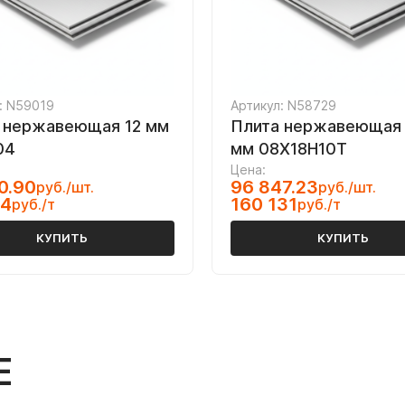
: N59019
Артикул: N58729
 нержавеющая 12 мм
Плита нержавеющая 
04
мм 08Х18Н10Т
Цена:
0.90
96 847.23
руб./шт.
руб./шт.
04
160 131
руб./т
руб./т
КУПИТЬ
КУПИТЬ
Е