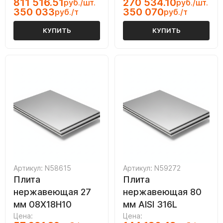
811 516.51
270 534.10
руб./шт.
руб./шт.
350 033
350 070
руб./т
руб./т
КУПИТЬ
КУПИТЬ
Артикул: N58615
Артикул: N59272
Плита
Плита
нержавеющая 27
нержавеющая 80
мм 08Х18Н10
мм AISI 316L
Цена:
Цена: