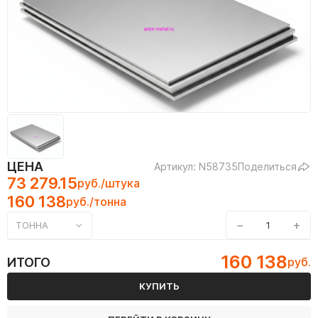
ЦЕНА
Артикул: N58735
Поделиться
73 279.15
руб./штука
160 138
руб./тонна
−
+
ТОННА
160 138
ИТОГО
руб.
КУПИТЬ