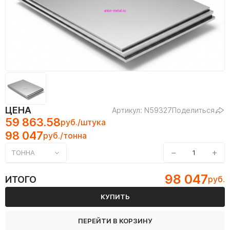
ЦЕНА
Артикул: N59327
Поделиться
59 863.58
руб./штука
98 047
руб./тонна
−
+
ТОННА
98 047
ИТОГО
руб.
КУПИТЬ
ПЕРЕЙТИ В КОРЗИНУ