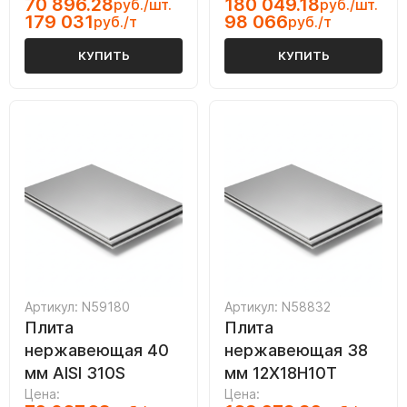
70 896.28
180 049.18
руб./шт.
руб./шт.
179 031
98 066
руб./т
руб./т
КУПИТЬ
КУПИТЬ
Артикул: N59180
Артикул: N58832
Плита
Плита
нержавеющая 40
нержавеющая 38
мм AISI 310S
мм 12Х18Н10Т
Цена:
Цена: