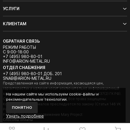
УСЛУГИ
КЛИЕНТАМ
ОБРАТНАЯ СВЯЗЬ
РЕЖИМ РАБОТЫ
С 9:00-18:00
+7 (495) 980-80-01
INFO@ARION-METAL.RU
ОТДЕЛ СНАБЖЕНИЯ
+7 (495) 980-80-01 ДОБ. 201
SNAB@ARION-METAL.RU
Представленная на сайте информация, касающаяся цен,
характеристик и наличия носит исключительно информационный
характер и не является публичной офертой (Статья 437(2) ГК РФ).
На нашем сайте мы используем cookie-файлы и
ООО "Арион-Металл" © 2020 - 2026 Все права защищены.
рекомендательные технологии.
Копирование материалов преследуется по закону (Статья 146 УК
ПОНЯТНО
РФ).
Разработка и seo-продвижение Mary Project
Узнать подробнее
Cпособы оплаты