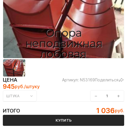
ЦЕНА
Артикул: N53169
Поделиться
945
руб./штуку
−
+
ШТУКА
1 036
ИТОГО
руб.
КУПИТЬ