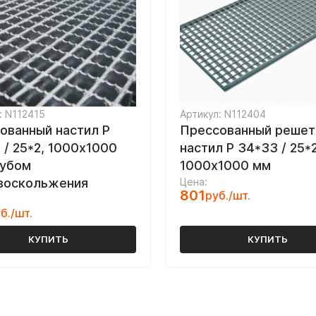
: N112415
Артикул: N112404
ованный настил Р
Прессованный решет
 / 25*2, 1000х1000
настил Р 34*33 / 25*2
зубом
1000х1000 мм
воскольжения
Цена:
801
руб./шт.
б./шт.
КУПИТЬ
КУПИТЬ