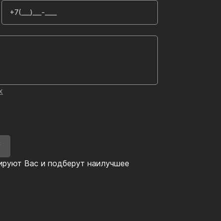
х
У
ируют Вас и подберут наилучшее