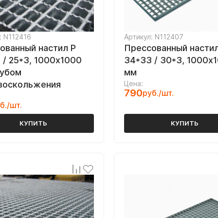
: N112416
Артикул: N112407
ованный настил Р
Прессованный настил
 / 25*3, 1000х1000
34*33 / 30*3, 1000х
зубом
мм
воскольжения
Цена:
790
руб./шт.
б./шт.
КУПИТЬ
КУПИТЬ