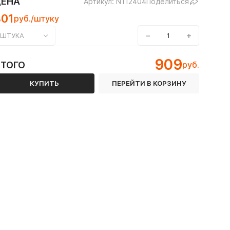
ЦЕНА
Артикул: N112404
Поделиться
801
руб./штуку
−
+
ШТУКА
909
ИТОГО
руб.
КУПИТЬ
ПЕРЕЙТИ В КОРЗИНУ