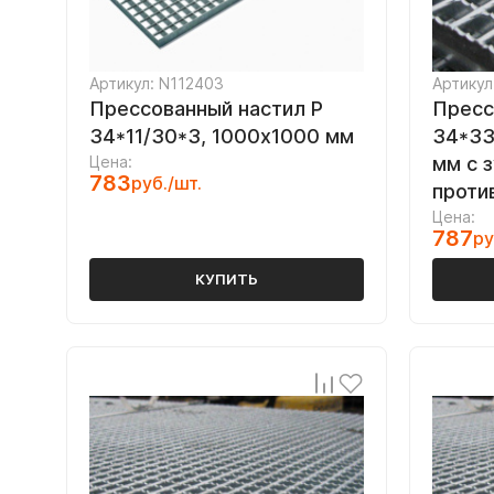
Артикул: N112403
Артикул
Прессованный настил Р
Пресс
34*11/30*3, 1000х1000 мм
34*33
Цена:
мм с 
783
руб./шт.
проти
Цена:
787
ру
КУПИТЬ