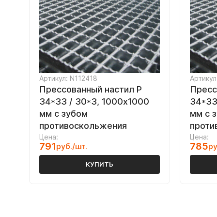
Артикул: N112418
Артикул
Прессованный настил Р
Пресс
34*33 / 30*3, 1000х1000
34*33
мм с зубом
мм с 
противоскольжения
проти
Цена:
Цена:
791
785
руб./шт.
ру
КУПИТЬ