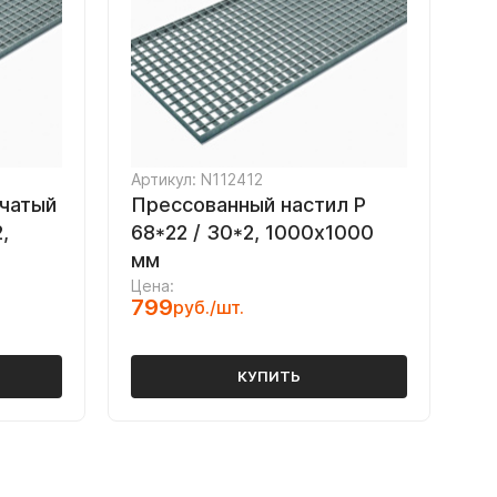
Артикул: N112412
чатый
Прессованный настил Р
,
68*22 / 30*2, 1000х1000
мм
Цена:
799
руб./шт.
КУПИТЬ