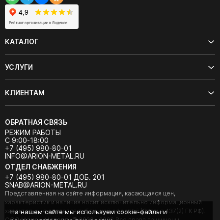
КАТАЛОГ
УСЛУГИ
КЛИЕНТАМ
ОБРАТНАЯ СВЯЗЬ
РЕЖИМ РАБОТЫ
С 9:00-18:00
+7 (495) 980-80-01
INFO@ARION-METAL.RU
ОТДЕЛ СНАБЖЕНИЯ
+7 (495) 980-80-01 ДОБ. 201
SNAB@ARION-METAL.RU
Представленная на сайте информация, касающаяся цен,
характеристик и наличия носит исключительно информационный
характер и не является публичной офертой (Статья 437(2) ГК РФ).
На нашем сайте мы используем cookie-файлы и
ООО "Арион-Металл" © 2020 - 2026 Все права защищены.