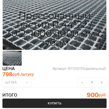
ЦЕНА
Артикул: N112421
Поделиться
798
руб./штуку
−
+
ШТУКА
900
ИТОГО
руб.
КУПИТЬ